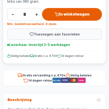
tetra van 380 gram.
−
+
In winkelwagen
Min. bestelhoeveelheid: 8 stuks
Toevoegen aan favorieten
Leverbaar: levertijd 2-5 werkdagen
Veilig betalen
Gratis v.a. €70*
14 dagen retour
Gratis verzending v.a. €70*
Veilig betalen
14 dagen retour
VISA
Bancontact
iDEAL
Beschrijving