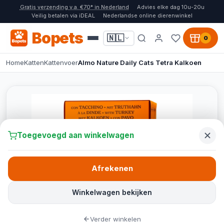
Gratis verzending v.a. €70* in Nederland
Advies elke dag 10u-20u
Veilig betalen via iDEAL
Nederlandse online dierenwinkel
Bopets
🇳🇱
0
Home
Katten
Kattenvoer
Almo Nature Daily Cats Tetra Kalkoen
Toegevoegd aan winkelwagen
Afrekenen
Winkelwagen bekijken
Verder winkelen