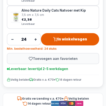
Leverbaar
Almo Nature Daily Cats Natvoer met Kip
7,5 cm x 7,5 cm
€2,38
Leverbaar
−
+
In winkelwagen
Min. bestelhoeveelheid: 24 stuks
Toevoegen aan favorieten
Leverbaar: levertijd 2-5 werkdagen
Veilig betalen
Gratis v.a. €70*
14 dagen retour
Gratis verzending v.a. €70*
Veilig betalen
14 dagen retour
VISA
Bancontact
iDEAL