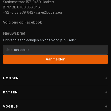
Stationsstraat 157, 9450 Haaltert
BTW: BE 0760.058.346
+32 (0)53 839 642
·
care@bopets.eu
Volg ons op Facebook
Nieuwsbrief
Ontvang aanbiedingen en tips voor je huisdier.
Aanmelden
HONDEN
Hondenmanden
KATTEN
Hondenkussens
Krabpalen
VOGELS
Fantail hondenmanden