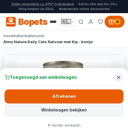
Gratis verzending v.a. €70* in Nederland
Advies elke dag 10u-20u
Veilig betalen via iDEAL
Nederlandse online dierenwinkel
Bopets
🇳🇱
0
Home
Katten
Kattenvoer
Almo Nature Daily Cats Natvoer met Kip - konijn
Toegevoegd aan winkelwagen
Afrekenen
Winkelwagen bekijken
Verder winkelen