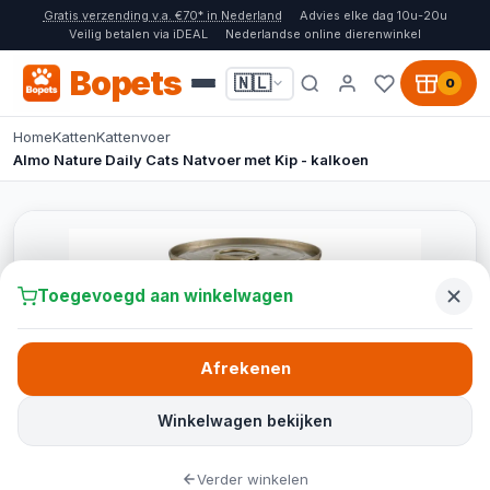
Gratis verzending v.a. €70* in Nederland
Advies elke dag 10u-20u
Veilig betalen via iDEAL
Nederlandse online dierenwinkel
Bopets
🇳🇱
0
Home
Katten
Kattenvoer
Almo Nature Daily Cats Natvoer met Kip - kalkoen
Toegevoegd aan winkelwagen
Afrekenen
Winkelwagen bekijken
Verder winkelen