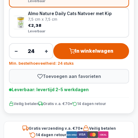
Leverbaar
Almo Nature Daily Cats Natvoer met Kip
7,5 cm x 7,5 cm
€2,38
Leverbaar
−
+
In winkelwagen
Min. bestelhoeveelheid: 24 stuks
Toevoegen aan favorieten
Leverbaar: levertijd 2-5 werkdagen
Veilig betalen
Gratis v.a. €70*
14 dagen retour
Gratis verzending v.a. €70*
Veilig betalen
14 dagen retour
VISA
Bancontact
iDEAL