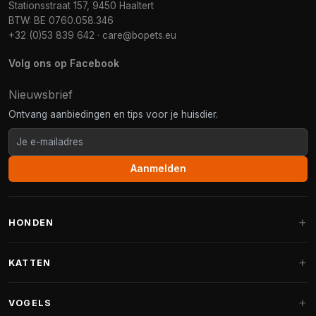
Stationsstraat 157, 9450 Haaltert
BTW: BE 0760.058.346
+32 (0)53 839 642
·
care@bopets.eu
Volg ons op Facebook
Nieuwsbrief
Ontvang aanbiedingen en tips voor je huisdier.
Aanmelden
HONDEN
Hondenmanden
KATTEN
Hondenkussens
Krabpalen
VOGELS
Fantail hondenmanden