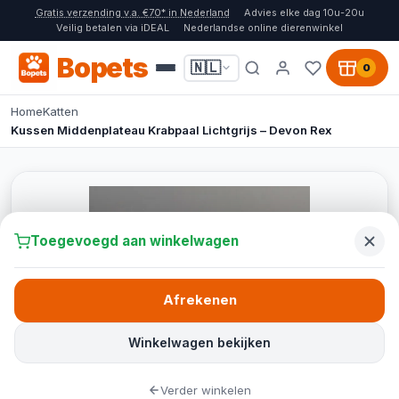
Gratis verzending v.a. €70* in Nederland
Advies elke dag 10u-20u
Veilig betalen via iDEAL
Nederlandse online dierenwinkel
Bopets
🇳🇱
0
Home
Katten
Kussen Middenplateau Krabpaal Lichtgrijs – Devon Rex
Toegevoegd aan winkelwagen
Afrekenen
Winkelwagen bekijken
Verder winkelen