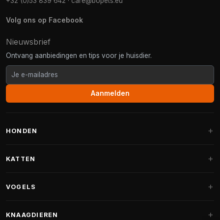
+32 (0)53 839 642
·
care@bopets.eu
Volg ons op Facebook
Nieuwsbrief
Ontvang aanbiedingen en tips voor je huisdier.
Aanmelden
HONDEN
Hondenmanden
KATTEN
Hondenkussens
Krabpalen
VOGELS
Fantail hondenmanden
Krabpaal grote katten
Hondenvoer
Parkieten
KNAAGDIEREN
Krabpalen voor Maine Coon