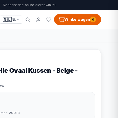
Nederlandse online dierenwinkel
🇳🇱
Winkelwagen
NL
0
le Ovaal Kussen - Beige -
iew
mmer:
20018