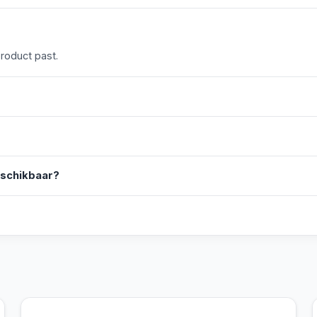
product past.
eschikbaar?