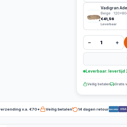
Vadigran Ade
Beige · 120x8
€41,56
Leverbaar
−
+
Leverbaar: levertij
Veilig betalen
Gratis 
verzending v.a. €70*
Veilig betalen
14 dagen retour
VISA
Bancontact