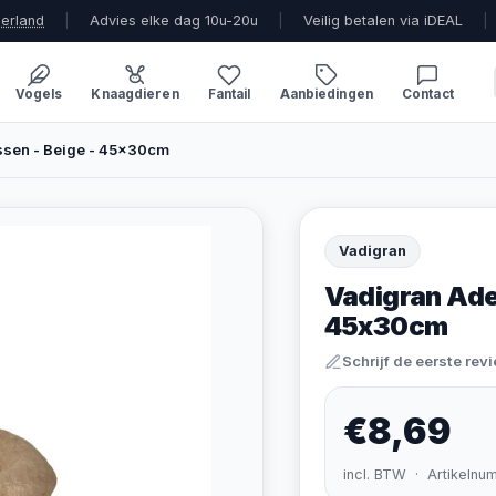
derland
|
Advies elke dag 10u-20u
|
Veilig betalen via iDEAL
|
Vogels
Knaagdieren
Fantail
Aanbiedingen
Contact
ssen - Beige - 45x30cm
Vadigran
Vadigran Adel
45x30cm
Schrijf de eerste rev
€8,69
incl. BTW · Artikelnu