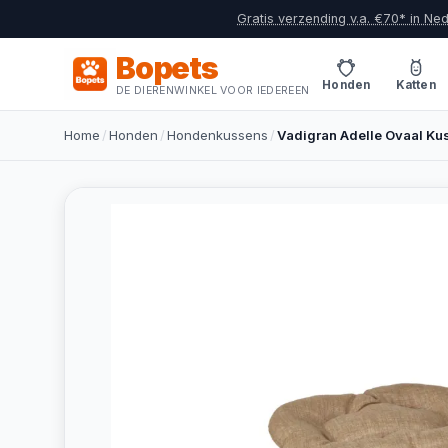
Gratis verzending v.a. €70* in Ne
Bopets
Honden
Katten
DE DIERENWINKEL VOOR IEDEREEN
Home
/
Honden
/
Hondenkussens
/
Vadigran Adelle Ovaal Ku