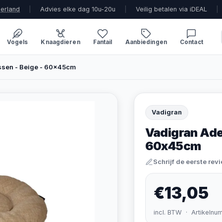
derland
|
Advies elke dag 10u-20u
|
Veilig betalen via iDEAL
|
Vogels
Knaagdieren
Fantail
Aanbiedingen
Contact
ssen - Beige - 60x45cm
Vadigran
Vadigran Adel
60x45cm
Schrijf de eerste rev
€13,05
incl. BTW · Artikelnu