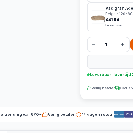
Vadigran Ade
Beige · 120x8
€41,56
Leverbaar
−
+
Leverbaar: levertij
Veilig betalen
Gratis 
verzending v.a. €70*
Veilig betalen
14 dagen retour
VISA
Bancontact