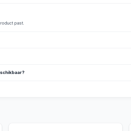
product past.
eschikbaar?