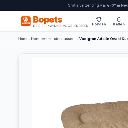
Gratis verzending v.a. €70* in Ne
Bopets
Honden
Katten
DE DIERENWINKEL VOOR IEDEREEN
Home
/
Honden
/
Hondenkussens
/
Vadigran Adelle Ovaal Ku