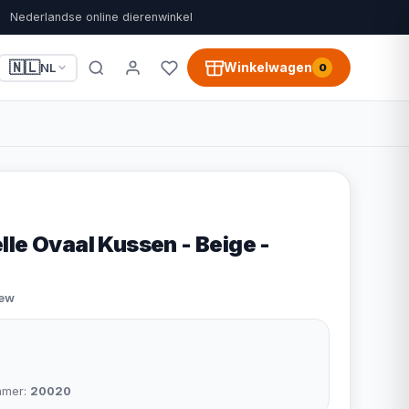
Nederlandse online dierenwinkel
🇳🇱
Winkelwagen
NL
0
le Ovaal Kussen - Beige -
iew
mmer:
20020