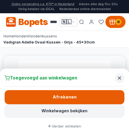
Gratis verzending v.a. €70* in Nederland
Advies elke dag 10u-20u
Veilig betalen via iDEAL
Nederlandse online dierenwinkel
Bopets
🇳🇱
0
Home
Honden
Hondenkussens
Vadigran Adelle Ovaal Kussen - Grijs - 45x30cm
Toegevoegd aan winkelwagen
Afrekenen
Winkelwagen bekijken
Verder winkelen