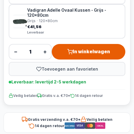
Vadigran Adelle Ovaal Kussen - Grijs -
120x80cm
Grijs · 120x80cm
€41,56
Leverbaar
−
+
In winkelwagen
Toevoegen aan favorieten
Leverbaar: levertijd 2-5 werkdagen
Veilig betalen
Gratis v.a. €70*
14 dagen retour
Gratis verzending v.a. €70*
Veilig betalen
14 dagen retour
VISA
Bancontact
iDEAL