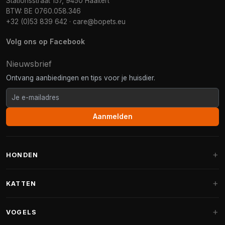
Stationsstraat 157, 9450 Haaltert
BTW: BE 0760.058.346
+32 (0)53 839 642
·
care@bopets.eu
Volg ons op Facebook
Nieuwsbrief
Ontvang aanbiedingen en tips voor je huisdier.
Aanmelden
HONDEN
Hondenmanden
KATTEN
Hondenkussens
Krabpalen
VOGELS
Fantail hondenmanden