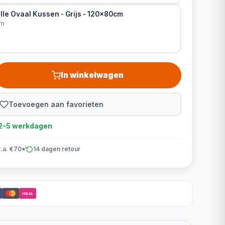
lle Ovaal Kussen - Grijs - 120x80cm
cm
In winkelwagen
Toevoegen aan favorieten
d 2-5 werkdagen
v.a. €70*
14 dagen retour
iDEAL