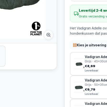
Levertijd 2-4 
Gratis verzending 
Het Vadigran Adelle ova
hondenkussen dat past 
Kies je uitvoering
Vadigran Ade
Grijs · 45x30c
€8,69
Leverbaar
Vadigran Adel
Grijs · 50x35c
€9,79
Leverbaar
Vadigran Ade