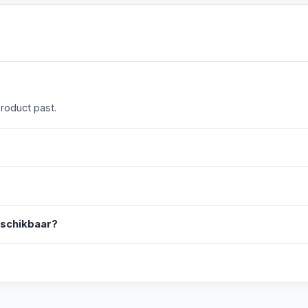
product past.
eschikbaar?