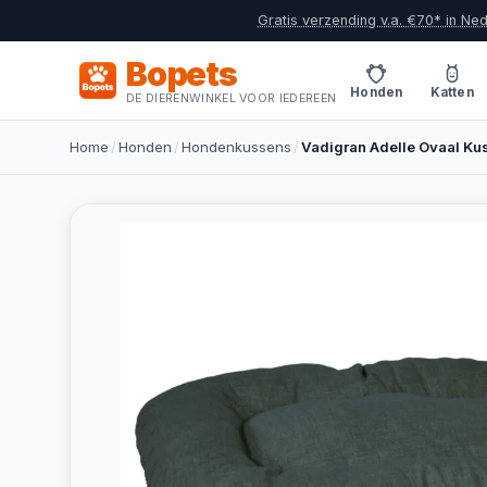
Gratis verzending v.a. €70* in Ne
Bopets
Honden
Katten
DE DIERENWINKEL VOOR IEDEREEN
Home
/
Honden
/
Hondenkussens
/
Vadigran Adelle Ovaal Ku