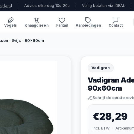
derland
|
Advies elke dag 10u-20u
|
Veilig betalen via iDEAL
|
Vogels
Knaagdieren
Fantail
Aanbiedingen
Contact
ssen - Grijs - 90x60cm
Vadigran
Vadigran Adel
90x60cm
Schrijf de eerste rev
€28,29
incl. BTW · Artikelnu