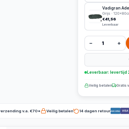
Vadigran Ade
Grijs · 120x80
€41,56
Leverbaar
−
+
Leverbaar: levertij
Veilig betalen
Gratis 
verzending v.a. €70*
Veilig betalen
14 dagen retour
VISA
Bancontact