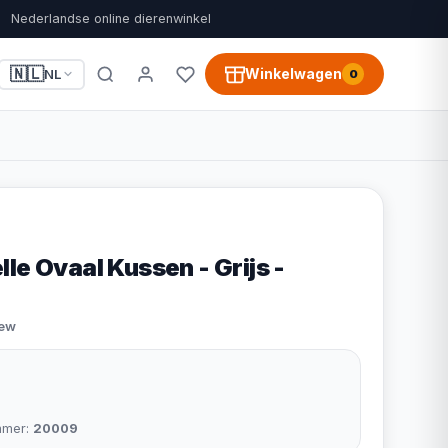
Nederlandse online dierenwinkel
🇳🇱
Winkelwagen
NL
0
le Ovaal Kussen - Grijs -
iew
mmer:
20009