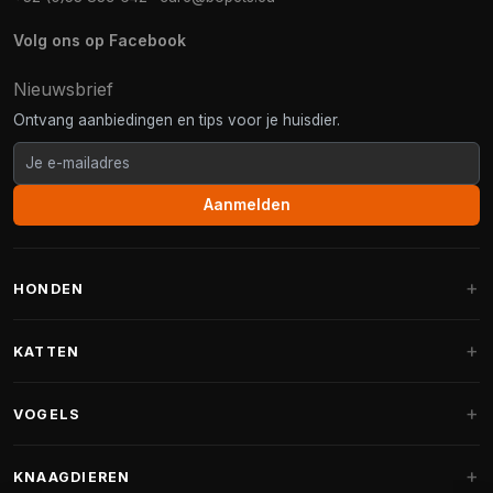
Volg ons op Facebook
Nieuwsbrief
Ontvang aanbiedingen en tips voor je huisdier.
Aanmelden
HONDEN
Hondenmanden
KATTEN
Hondenkussens
Krabpalen
VOGELS
Fantail hondenmanden
Krabpaal grote katten
Hondenvoer
Parkieten
KNAAGDIEREN
Krabpalen voor Maine Coon