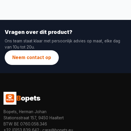
Vragen over dit product?
Ons team staat klaar met persoonlijk advies op maat, elke dag
van 10u tot 20u.
Neem contact op
B
opets
Bopets, Herman Johan
Stationsstraat 157, 9450 Haaltert
BTW: BE 0760.058.346
+32 (0)53 839 642
·
care@bopets.eu