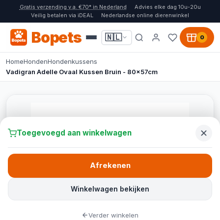
Gratis verzending v.a. €70* in Nederland
Advies elke dag 10u-20u
Veilig betalen via iDEAL
Nederlandse online dierenwinkel
Bopets
🇳🇱
0
Home
Honden
Hondenkussens
Vadigran Adelle Ovaal Kussen Bruin - 80x57cm
Toegevoegd aan winkelwagen
Afrekenen
Winkelwagen bekijken
Verder winkelen