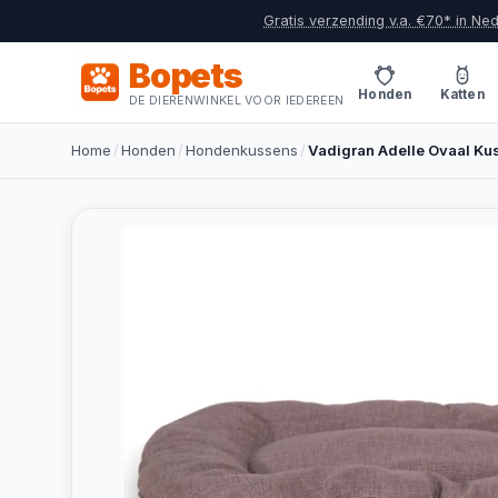
Gratis verzending v.a. €70* in Ne
Bopets
Honden
Katten
DE DIERENWINKEL VOOR IEDEREEN
Home
/
Honden
/
Hondenkussens
/
Vadigran Adelle Ovaal Ku