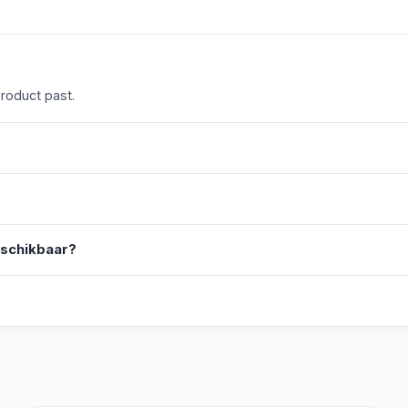
product past.
eschikbaar?