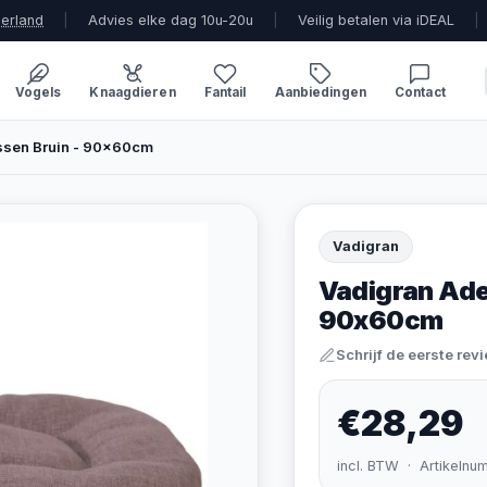
derland
|
Advies elke dag 10u-20u
|
Veilig betalen via iDEAL
|
Vogels
Knaagdieren
Fantail
Aanbiedingen
Contact
ssen Bruin - 90x60cm
Vadigran
Vadigran Ade
90x60cm
Schrijf de eerste rev
€28,29
incl. BTW · Artikelnu