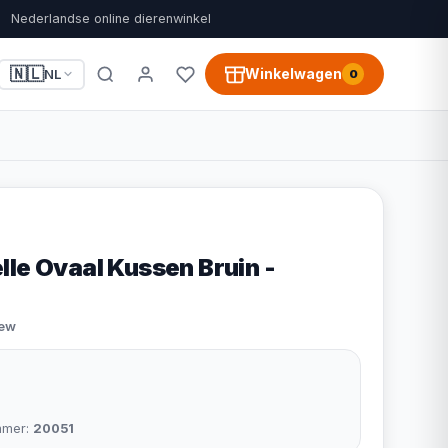
Nederlandse online dierenwinkel
🇳🇱
Winkelwagen
NL
0
lle Ovaal Kussen Bruin -
iew
mmer:
20051