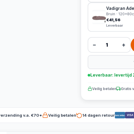
Vadigran Ade
Bruin · 120x80
€41,56
Leverbaar
−
+
Leverbaar: levertij
Veilig betalen
Gratis 
verzending v.a. €70*
Veilig betalen
14 dagen retour
VISA
Bancontact