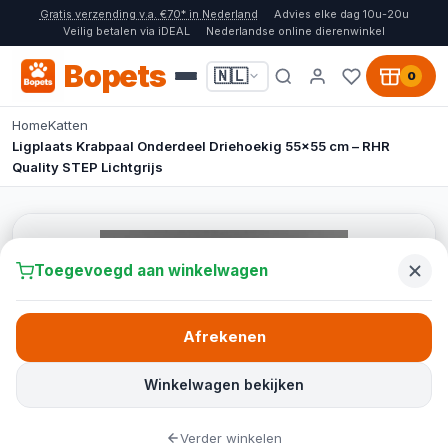
Gratis verzending v.a. €70* in Nederland
Advies elke dag 10u-20u
Veilig betalen via iDEAL
Nederlandse online dierenwinkel
Bopets
🇳🇱
0
Home
Katten
Ligplaats Krabpaal Onderdeel Driehoekig 55x55 cm – RHR
Quality STEP Lichtgrijs
Toegevoegd aan winkelwagen
Afrekenen
Winkelwagen bekijken
Verder winkelen