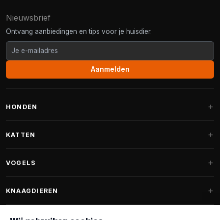
Nieuwsbrief
Ontvang aanbiedingen en tips voor je huisdier.
Aanmelden
HONDEN
Hondenmanden
KATTEN
Hondenkussens
Krabpalen
VOGELS
Fantail hondenmanden
Krabpaal grote katten
Hondenvoer
Parkieten
KNAAGDIEREN
Krabpalen voor Maine Coon
Hondensnoepjes & Snacks
Vogelvoer binnenvogels
Krabpaal onderdelen
Konijnenvoer