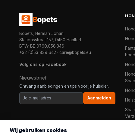
HON
B
opets
Hon
Bopets, Herman Johan
Hond
Stationsstraat 157, 9450 Haaltert
BTW: BE 0760.058.346
Fanta
+32 (0)53 839 642
·
care@bopets.eu
hon
Volg ons op Facebook
Hon
Hond
Nieuwsbrief
Snac
Ontvang aanbiedingen en tips voor je huisdier.
Hon
Aanmelden
Hals
Sha
Verz
Wij gebruiken cookies