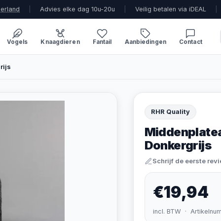
derland
|
Advies elke dag 10u-20u
|
Veilig betalen via iDEAL
|
Vogels
Knaagdieren
Fantail
Aanbiedingen
Contact
rijs
RHR Quality
Middenplate
Donkergrijs
Schrijf de eerste rev
€19,94
incl. BTW · Artikelnu