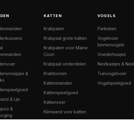
DEN
KATTEN
VOGELS
denmanden
Krabpalen
Parkieten
enkussens
Krabpaal grote katten
Vogelvoer
binnenvogels
il
Krabpalen voor Maine
denmanden
Coon
Voederhuisjes
denvoer
Krabpaal onderdelen
Nestkastjes & Nes
ensnoepjes &
Krabtonnen
Tuinvogelvoer
ks
Kattenmanden
Vogelspeelgoed
denspeelgoed
Kattenspeelgoed
band & Lijn
Kattenvoer
mpoo &
Klimwand voor katten
orging