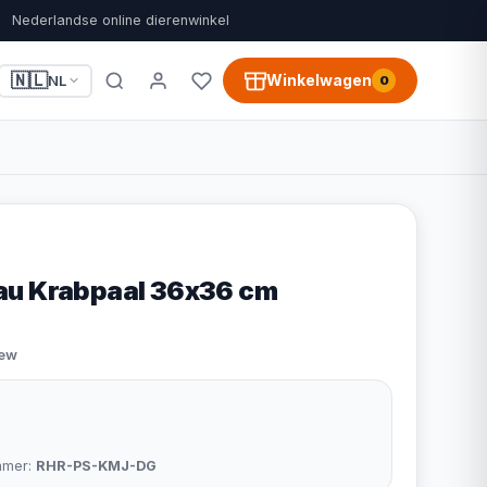
Nederlandse online dierenwinkel
🇳🇱
Winkelwagen
NL
0
au Krabpaal 36x36 cm
iew
mmer:
RHR-PS-KMJ-DG