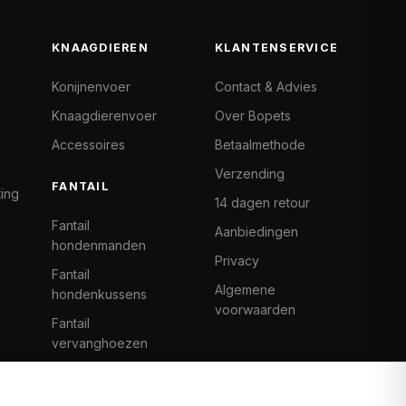
KNAAGDIEREN
KLANTENSERVICE
Konijnenvoer
Contact & Advies
Knaagdierenvoer
Over Bopets
Accessoires
Betaalmethode
Verzending
FANTAIL
ting
14 dagen retour
Fantail
Aanbiedingen
hondenmanden
Privacy
Fantail
Algemene
hondenkussens
voorwaarden
Fantail
vervanghoezen
Cat Climb Fantail