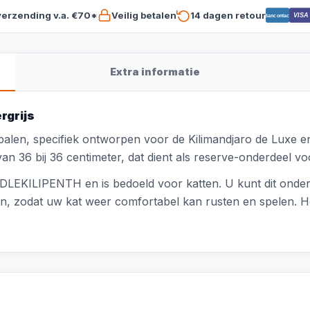
verzending v.a. €70*
Veilig betalen
14 dagen retour
VISA
Bancontact
Extra informatie
rgrijs
palen, specifiek ontworpen voor de Kilimandjaro de Luxe 
van 36 bij 36 centimeter, dat dient als reserve-onderdeel 
IDDLEKILIPENTH en is bedoeld voor katten. U kunt dit onde
, zodat uw kat weer comfortabel kan rusten en spelen. Het 