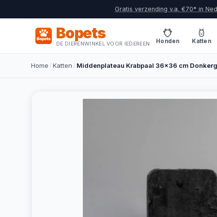
Gratis verzending v.a. €70* in Ne
Bopets
Honden
Katten
DE DIERENWINKEL VOOR IEDEREEN
Home
/
Katten
/
Middenplateau Krabpaal 36x36 cm Donkerg