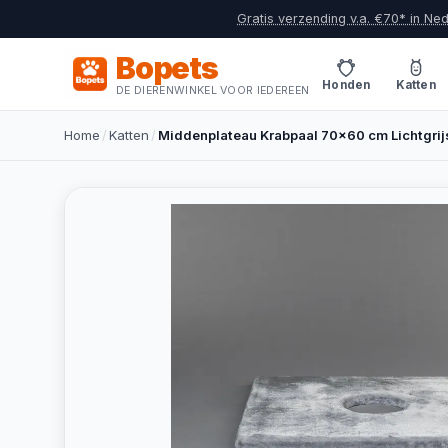
Gratis verzending v.a. €70* in Ne
Bopets
Honden
Katten
DE DIERENWINKEL VOOR IEDEREEN
Home
/
Katten
/
Middenplateau Krabpaal 70x60 cm Lichtgrijs