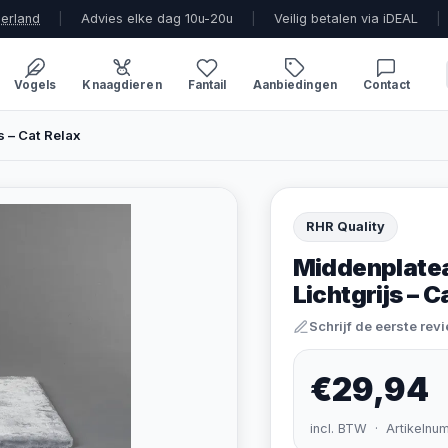
derland
|
Advies elke dag 10u-20u
|
Veilig betalen via iDEAL
|
Vogels
Knaagdieren
Fantail
Aanbiedingen
Contact
 – Cat Relax
RHR Quality
Middenplate
Lichtgrijs – C
Schrijf de eerste rev
€29,94
incl. BTW · Artikelnu