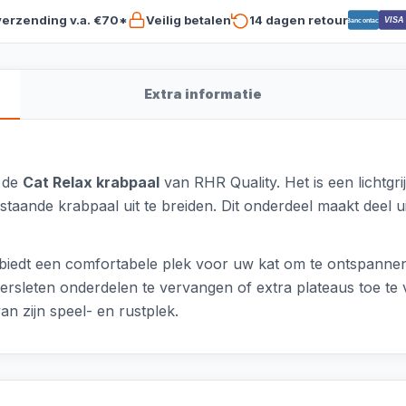
verzending v.a. €70*
Veilig betalen
14 dagen retour
VISA
Bancontact
Extra informatie
r de
Cat Relax krabpaal
van RHR Quality. Het is een lichtgr
aande krabpaal uit te breiden. Dit onderdeel maakt deel uit
 biedt een comfortabele plek voor uw kat om te ontspannen.
rsleten onderdelen te vervangen of extra plateaus toe te 
n zijn speel- en rustplek.