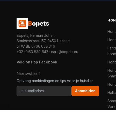
HON
B
opets
Hon
Bopets, Herman Johan
Hond
Stationsstraat 157, 9450 Haaltert
BTW: BE 0760.058.346
Fanta
+32 (0)53 839 642
·
care@bopets.eu
hon
Volg ons op Facebook
Hon
Hond
Nieuwsbrief
Snac
Ontvang aanbiedingen en tips voor je huisdier.
Hon
Aanmelden
Hals
Sha
Verz