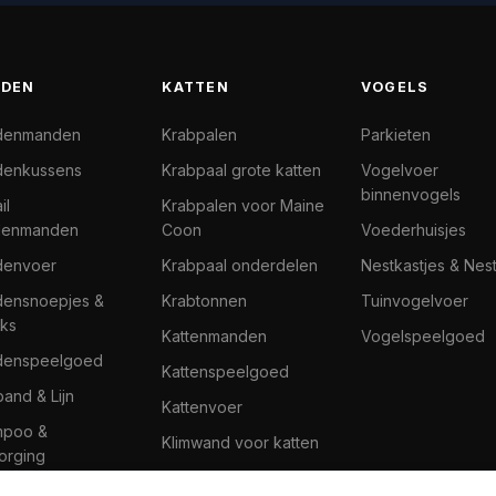
DEN
KATTEN
VOGELS
denmanden
Krabpalen
Parkieten
enkussens
Krabpaal grote katten
Vogelvoer
binnenvogels
il
Krabpalen voor Maine
denmanden
Coon
Voederhuisjes
denvoer
Krabpaal onderdelen
Nestkastjes & Nes
ensnoepjes &
Krabtonnen
Tuinvogelvoer
ks
Kattenmanden
Vogelspeelgoed
denspeelgoed
Kattenspeelgoed
band & Lijn
Kattenvoer
mpoo &
Klimwand voor katten
orging