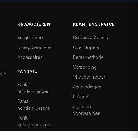
KNAAGDIEREN
KLANTENSERVICE
Konijnenvoer
Contact & Advies
Knaagdierenvoer
Over Bopets
Accessoires
Betaalmethode
Verzending
FANTAIL
ting
14 dagen retour
Fantail
Aanbiedingen
hondenmanden
Privacy
Fantail
Algemene
hondenkussens
voorwaarden
Fantail
vervanghoezen
Cat Climb Fantail