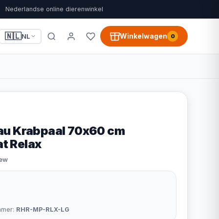
Nederlandse online dierenwinkel
🇳🇱
Winkelwagen
NL
0
au Krabpaal 70x60 cm
at Relax
iew
mmer:
RHR-MP-RLX-LG