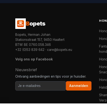
HON
B
opets
Hon
Bopets, Herman Johan
Hond
Stationsstraat 157, 9450 Haaltert
BTW: BE 0760.058.346
Fanta
+32 (0)53 839 642
·
care@bopets.eu
hon
Volg ons op Facebook
Hon
Hond
Nieuwsbrief
Snac
Ontvang aanbiedingen en tips voor je huisdier.
Hon
Aanmelden
Hals
Sha
Verz