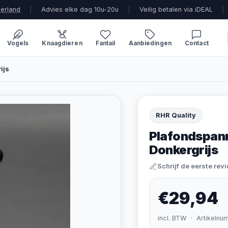
derland
|
Advies elke dag 10u-20u
|
Veilig betalen via iDEAL
|
Vogels
Knaagdieren
Fantail
Aanbiedingen
Contact
ijs
RHR Quality
Plafondspann
Donkergrijs
Schrijf de eerste rev
€29,94
incl. BTW · Artikelnu