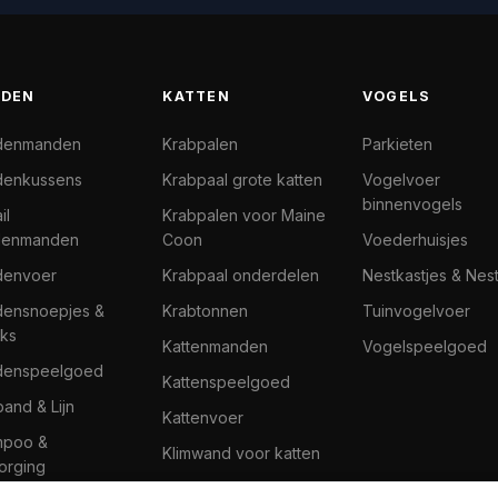
DEN
KATTEN
VOGELS
denmanden
Krabpalen
Parkieten
enkussens
Krabpaal grote katten
Vogelvoer
binnenvogels
il
Krabpalen voor Maine
denmanden
Coon
Voederhuisjes
denvoer
Krabpaal onderdelen
Nestkastjes & Nes
ensnoepjes &
Krabtonnen
Tuinvogelvoer
ks
Kattenmanden
Vogelspeelgoed
denspeelgoed
Kattenspeelgoed
band & Lijn
Kattenvoer
mpoo &
Klimwand voor katten
orging