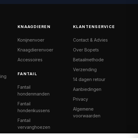
KNAAGDIEREN
KLANTENSERVICE
Konijnenvoer
Contact & Advies
Knaagdierenvoer
Over Bopets
Accessoires
Betaalmethode
Verzending
FANTAIL
ting
14 dagen retour
Fantail
Aanbiedingen
hondenmanden
Privacy
Fantail
Algemene
hondenkussens
voorwaarden
Fantail
vervanghoezen
Cat Climb Fantail