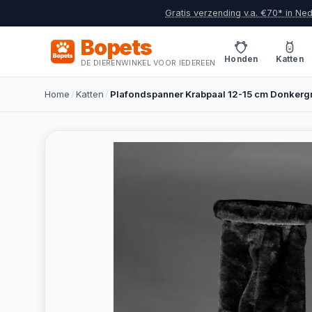
Gratis verzending v.a. €70* in Ne
Bopets
Honden
Katten
DE DIERENWINKEL VOOR IEDEREEN
Home
/
Katten
/
Plafondspanner Krabpaal 12-15 cm Donkergr