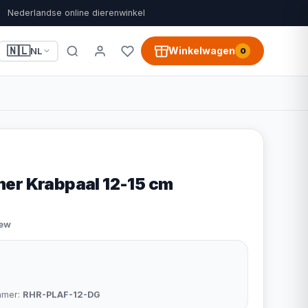
Nederlandse online dierenwinkel
🇳🇱
Winkelwagen
NL
0
er Krabpaal 12-15 cm
iew
mmer:
RHR-PLAF-12-DG