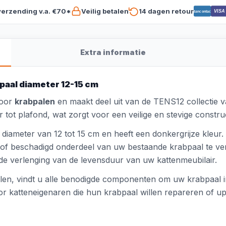
verzending v.a. €70*
Veilig betalen
14 dagen retour
VISA
Bancontact
Extra informatie
paal diameter 12-15 cm
voor
krabpalen
en maakt deel uit van de TENS12 collectie v
r tot plafond, wat zorgt voor een veilige en stevige const
diameter van 12 tot 15 cm en heeft een donkergrijze kleur. 
n of beschadigd onderdeel van uw bestaande krabpaal te 
 de verlenging van de levensduur van uw kattenmeubilair.
elen, vindt u alle benodigde componenten om uw krabpaal i
oor katteneigenaren die hun krabpaal willen repareren of