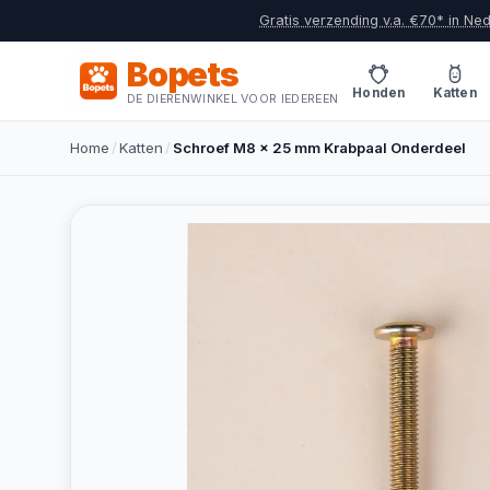
Gratis verzending v.a. €70* in Ne
Bopets
Honden
Katten
DE DIERENWINKEL VOOR IEDEREEN
Home
/
Katten
/
Schroef M8 x 25 mm Krabpaal Onderdeel