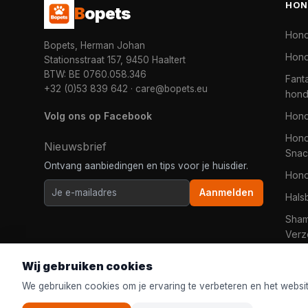
HON
B
opets
Hon
Bopets, Herman Johan
Hond
Stationsstraat 157, 9450 Haaltert
BTW: BE 0760.058.346
Fanta
+32 (0)53 839 642
·
care@bopets.eu
hon
Volg ons op Facebook
Hon
Hond
Nieuwsbrief
Snac
Ontvang aanbiedingen en tips voor je huisdier.
Hon
Aanmelden
Hals
Sha
Verz
Wij gebruiken cookies
We gebruiken cookies om je ervaring te verbeteren en het websi