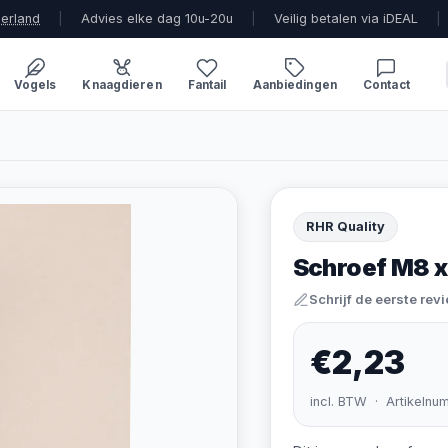
derland
|
Advies elke dag 10u-20u
|
Veilig betalen via iDEAL
|
Vogels
Knaagdieren
Fantail
Aanbiedingen
Contact
RHR Quality
Schroef M8 x
Schrijf de eerste rev
€2,23
incl. BTW · Artikelnu