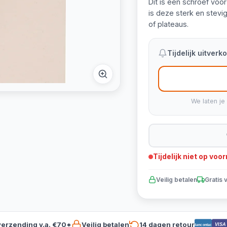
Dit is een schroef voo
is deze sterk en stevi
of plateaus.
Tijdelijk uitver
We laten je
Tijdelijk niet op voo
Veilig betalen
Gratis 
verzending v.a. €70*
Veilig betalen
14 dagen retour
VISA
Bancontact