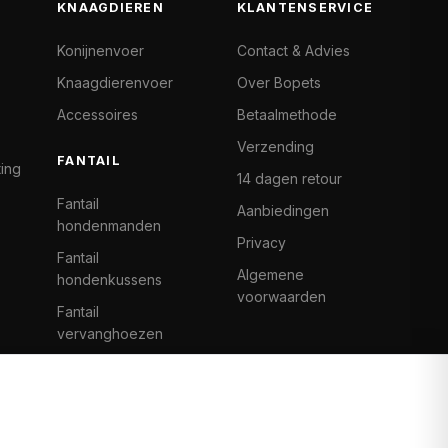
KNAAGDIEREN
KLANTENSERVICE
Konijnenvoer
Contact & Advies
Knaagdierenvoer
Over Bopets
Accessoires
Betaalmethode
Verzending
FANTAIL
ting
14 dagen retour
Fantail
Aanbiedingen
hondenmanden
Privacy
Fantail
Algemene
hondenkussens
voorwaarden
Fantail
vervanghoezen
Cat Climb Fantail