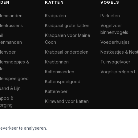
DEN
KATTEN
VOGELS
denmanden
Krabpalen
Parkieten
enkussens
Krabpaal grote katten
Vogelvoer
binnenvogels
il
Krabpalen voor Maine
denmanden
Coon
Voederhuisjes
denvoer
Krabpaal onderdelen
Nestkastjes & Nes
ensnoepjes &
Krabtonnen
Tuinvogelvoer
ks
Kattenmanden
Vogelspeelgoed
denspeelgoed
Kattenspeelgoed
band & Lijn
Kattenvoer
mpoo &
Klimwand voor katten
orging
teverkeer te analyseren.