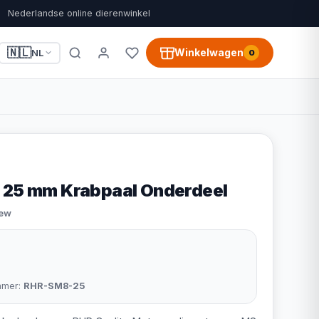
Nederlandse online dierenwinkel
🇳🇱
Winkelwagen
NL
0
 25 mm Krabpaal Onderdeel
iew
mmer:
RHR-SM8-25