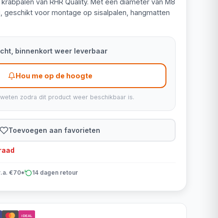
r krabpalen van RHR Quality. Met een diameter van M8
g, geschikt voor montage op sisalpalen, hangmatten
kocht, binnenkort weer leverbaar
Hou me op de hoogte
 weten zodra dit product weer beschikbaar is.
Toevoegen aan favorieten
rraad
v.a. €70*
14 dagen retour
iDEAL