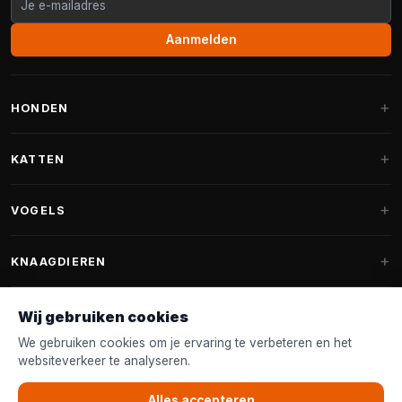
Aanmelden
HONDEN
Hondenmanden
KATTEN
Hondenkussens
Krabpalen
VOGELS
Fantail hondenmanden
Krabpaal grote katten
Hondenvoer
Parkieten
KNAAGDIEREN
Krabpalen voor Maine Coon
Hondensnoepjes & Snacks
Vogelvoer binnenvogels
Krabpaal onderdelen
Konijnenvoer
Wij gebruiken cookies
Hondenspeelgoed
Voederhuisjes
FANTAIL
Krabtonnen
Knaagdierenvoer
We gebruiken cookies om je ervaring te verbeteren en het
Halsband & Lijn
Nestkastjes & Nesting
websiteverkeer te analyseren.
Kattenmanden
Accessoires
Fantail hondenmanden
KLANTENSERVICE
Shampoo & Verzorging
Tuinvogelvoer
Kattenspeelgoed
Alles accepteren