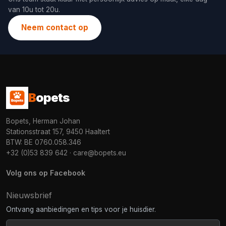
van 10u tot 20u.
Neem contact op
B
opets
Bopets, Herman Johan
Stationsstraat 157, 9450 Haaltert
BTW: BE 0760.058.346
+32 (0)53 839 642
·
care@bopets.eu
Volg ons op Facebook
Nieuwsbrief
Ontvang aanbiedingen en tips voor je huisdier.