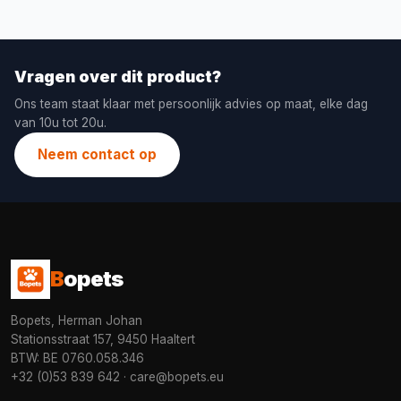
Vragen over dit product?
Ons team staat klaar met persoonlijk advies op maat, elke dag
van 10u tot 20u.
Neem contact op
B
opets
Bopets, Herman Johan
Stationsstraat 157, 9450 Haaltert
BTW: BE 0760.058.346
+32 (0)53 839 642
·
care@bopets.eu