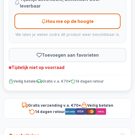
leverbaar
Hou me op de hoogte
We laten je weten zodra dit product weer beschikbaar is.
Toevoegen aan favorieten
Tijdelijk niet op voorraad
Veilig betalen
Gratis v.a. €70*
14 dagen retour
Gratis verzending v.a. €70*
Veilig betalen
14 dagen retour
VISA
Bancontact
iDEAL