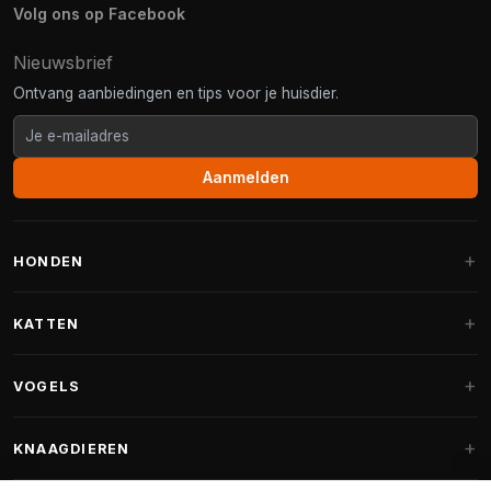
Volg ons op Facebook
Nieuwsbrief
Ontvang aanbiedingen en tips voor je huisdier.
Aanmelden
HONDEN
Hondenmanden
KATTEN
Hondenkussens
Krabpalen
VOGELS
Fantail hondenmanden
Krabpaal grote katten
Hondenvoer
Parkieten
KNAAGDIEREN
Krabpalen voor Maine Coon
Hondensnoepjes & Snacks
Vogelvoer binnenvogels