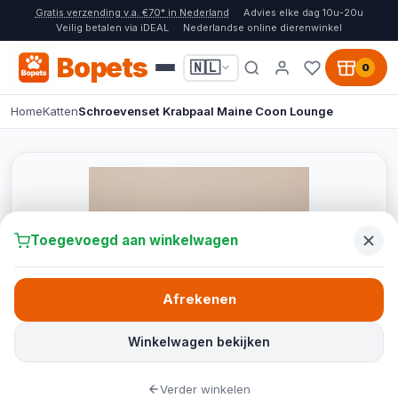
Gratis verzending v.a. €70* in Nederland
Advies elke dag 10u-20u
Veilig betalen via iDEAL
Nederlandse online dierenwinkel
Bopets
🇳🇱
0
Home
Katten
Schroevenset Krabpaal Maine Coon Lounge
Toegevoegd aan winkelwagen
Afrekenen
Winkelwagen bekijken
Verder winkelen