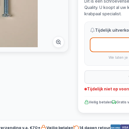
Dit is een schroevens
Quality. U koopt al uw
krabpaal specialist.
Tijdelijk uitver
We laten je
Tijdelijk niet op voo
Veilig betalen
Gratis 
verzending v.a. €70*
Veilig betalen
14 dagen retour
VISA
Bancontact