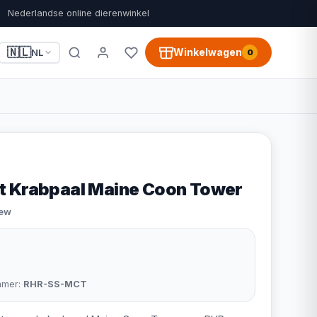
Nederlandse online dierenwinkel
🇳🇱
Winkelwagen
NL
0
t Krabpaal Maine Coon Tower
iew
mmer:
RHR-SS-MCT