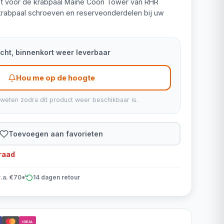
et voor de krabpaal Maine Coon Tower van RHR
 krabpaal schroeven en reserveonderdelen bij uw
kocht, binnenkort weer leverbaar
Hou me op de hoogte
 weten zodra dit product weer beschikbaar is.
Toevoegen aan favorieten
rraad
v.a. €70*
14 dagen retour
iDEAL