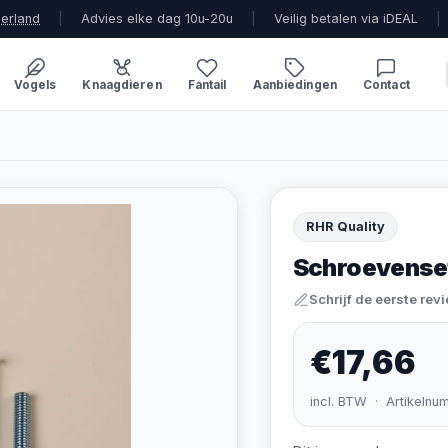
derland
|
Advies elke dag 10u-20u
|
Veilig betalen via iDEAL
|
Vogels
Knaagdieren
Fantail
Aanbiedingen
Contact
RHR Quality
Schroevense
Schrijf de eerste rev
€17,66
incl. BTW · Artikelnu