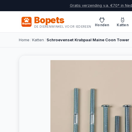
Gratis verzending v.a. €70* in Ne
Bopets
Honden
Katten
DE DIERENWINKEL VOOR IEDEREEN
Home
/
Katten
/
Schroevenset Krabpaal Maine Coon Tower