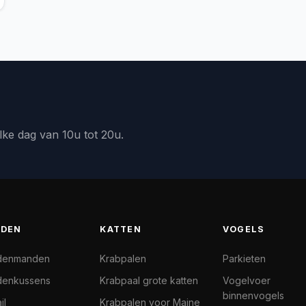
lke dag van 10u tot 20u.
DEN
KATTEN
VOGELS
denmanden
Krabpalen
Parkieten
enkussens
Krabpaal grote katten
Vogelvoer
binnenvogels
il
Krabpalen voor Maine