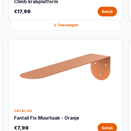
Climb krabplatform
€17,99
Bekijk
Toevoegen
CATALOG
Fantail Fix Muurhaak - Oranje
€7,99
Bekijk