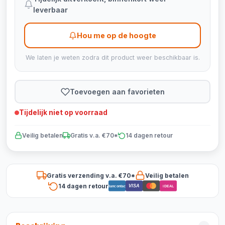
leverbaar
Hou me op de hoogte
We laten je weten zodra dit product weer beschikbaar is.
Toevoegen aan favorieten
Tijdelijk niet op voorraad
Veilig betalen
Gratis v.a. €70*
14 dagen retour
Gratis verzending v.a. €70*
Veilig betalen
14 dagen retour
VISA
Bancontact
iDEAL