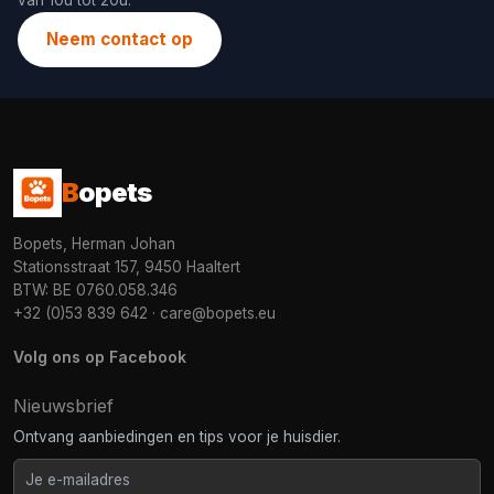
van 10u tot 20u.
Neem contact op
B
opets
Bopets, Herman Johan
Stationsstraat 157, 9450 Haaltert
BTW: BE 0760.058.346
+32 (0)53 839 642
·
care@bopets.eu
Volg ons op Facebook
Nieuwsbrief
Ontvang aanbiedingen en tips voor je huisdier.