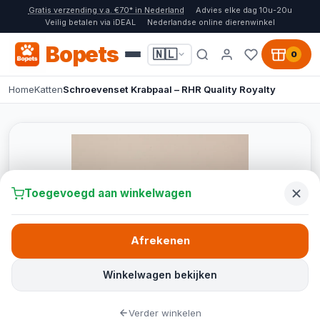
Gratis verzending v.a. €70* in Nederland
Advies elke dag 10u-20u
Veilig betalen via iDEAL
Nederlandse online dierenwinkel
Bopets
🇳🇱
0
Home
Katten
Schroevenset Krabpaal – RHR Quality Royalty
Toegevoegd aan winkelwagen
Afrekenen
Winkelwagen bekijken
Verder winkelen