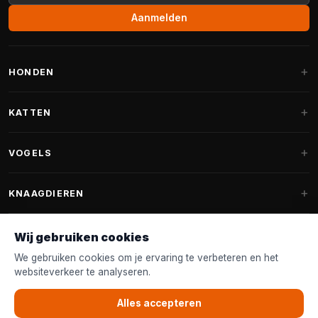
Aanmelden
HONDEN
Hondenmanden
KATTEN
Hondenkussens
Krabpalen
VOGELS
Fantail hondenmanden
Krabpaal grote katten
Hondenvoer
Parkieten
KNAAGDIEREN
Krabpalen voor Maine Coon
Hondensnoepjes & Snacks
Vogelvoer binnenvogels
Krabpaal onderdelen
Konijnenvoer
Wij gebruiken cookies
Hondenspeelgoed
Voederhuisjes
FANTAIL
Krabtonnen
Knaagdierenvoer
We gebruiken cookies om je ervaring te verbeteren en het
Halsband & Lijn
Nestkastjes & Nesting
websiteverkeer te analyseren.
Kattenmanden
Accessoires
Fantail hondenmanden
KLANTENSERVICE
Shampoo & Verzorging
Tuinvogelvoer
Kattenspeelgoed
Alles accepteren
Fantail hondenkussens
Vogelspeelgoed