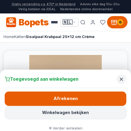
Gratis verzending v.a. €70* in Nederland
Advies elke dag 10u-20u
Veilig betalen via iDEAL
Nederlandse online dierenwinkel
Bopets
🇳🇱
0
Home
Katten
Sisalpaal Krabpaal 25x12 cm Crème
Toegevoegd aan winkelwagen
Afrekenen
Winkelwagen bekijken
Verder winkelen