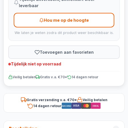
leverbaar
Hou me op de hoogte
We laten je weten zodra dit product weer beschikbaar is.
Toevoegen aan favorieten
Tijdelijk niet op voorraad
Veilig betalen
Gratis v.a. €70*
14 dagen retour
Gratis verzending v.a. €70*
Veilig betalen
14 dagen retour
VISA
Bancontact
iDEAL