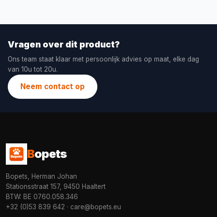
Vragen over dit product?
Ons team staat klaar met persoonlijk advies op maat, elke dag
van 10u tot 20u.
Neem contact op
B
opets
Bopets, Herman Johan
Stationsstraat 157, 9450 Haaltert
BTW: BE 0760.058.346
+32 (0)53 839 642
·
care@bopets.eu