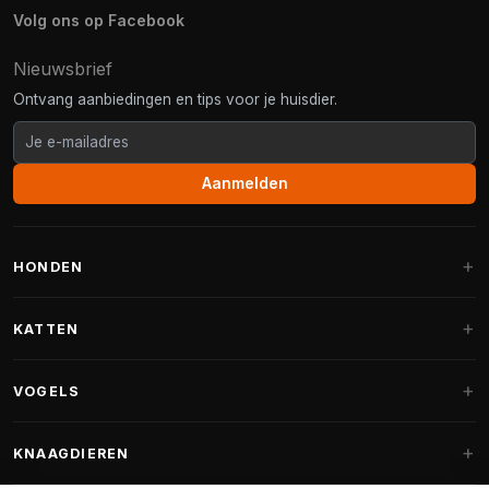
Volg ons op Facebook
Nieuwsbrief
Ontvang aanbiedingen en tips voor je huisdier.
Aanmelden
HONDEN
Hondenmanden
KATTEN
Hondenkussens
Krabpalen
VOGELS
Fantail hondenmanden
Krabpaal grote katten
Hondenvoer
Parkieten
KNAAGDIEREN
Krabpalen voor Maine Coon
Hondensnoepjes & Snacks
Vogelvoer binnenvogels