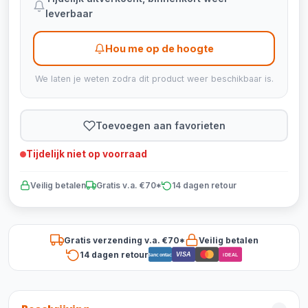
leverbaar
Hou me op de hoogte
We laten je weten zodra dit product weer beschikbaar is.
Toevoegen aan favorieten
Tijdelijk niet op voorraad
Veilig betalen
Gratis v.a. €70*
14 dagen retour
Gratis verzending v.a. €70*
Veilig betalen
14 dagen retour
VISA
Bancontact
iDEAL