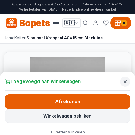
Gratis verzending v.a. €70* in Nederland
Advies elke dag 10u-20u
Veilig betalen via iDEAL
Nederlandse online dierenwinkel
Bopets
🇳🇱
0
Home
Katten
Sisalpaal Krabpaal 40x15 cm Blackline
Toegevoegd aan winkelwagen
Afrekenen
Winkelwagen bekijken
Verder winkelen