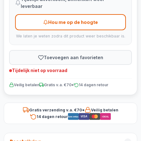
leverbaar
Hou me op de hoogte
We laten je weten zodra dit product weer beschikbaar is.
Toevoegen aan favorieten
Tijdelijk niet op voorraad
Veilig betalen
Gratis v.a. €70*
14 dagen retour
Gratis verzending v.a. €70*
Veilig betalen
14 dagen retour
VISA
Bancontact
iDEAL