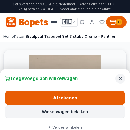
Gratis verzending v.a. €70* in Nederland
Advies elke dag 10u-20u
Veilig betalen via iDEAL
Nederlandse online dierenwinkel
Bopets
🇳🇱
0
Home
Katten
Sisalpaal Trapdeel Set 3 stuks Crème – Panther
Toegevoegd aan winkelwagen
Afrekenen
Winkelwagen bekijken
Verder winkelen