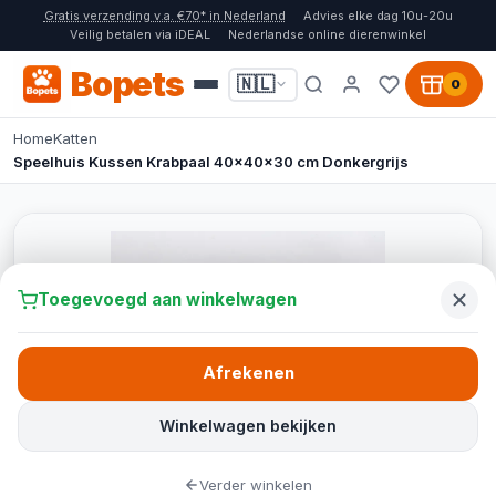
Gratis verzending v.a. €70* in Nederland
Advies elke dag 10u-20u
Veilig betalen via iDEAL
Nederlandse online dierenwinkel
Bopets
🇳🇱
0
Home
Katten
Speelhuis Kussen Krabpaal 40x40x30 cm Donkergrijs
Toegevoegd aan winkelwagen
Afrekenen
Winkelwagen bekijken
Verder winkelen