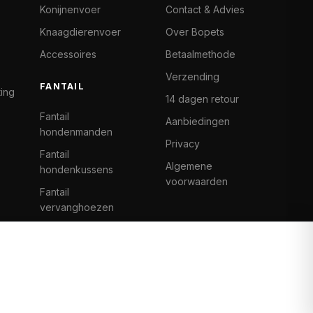
Konijnenvoer
Contact & Advies
Knaagdierenvoer
Over Bopets
Accessoires
Betaalmethode
Verzending
FANTAIL
ting
14 dagen retour
Fantail
Aanbiedingen
hondenmanden
Privacy
Fantail
Algemene
hondenkussens
voorwaarden
Fantail
vervanghoezen
Cat Climb Fantail
Bancontact
Visa
Mastercard
iDeal