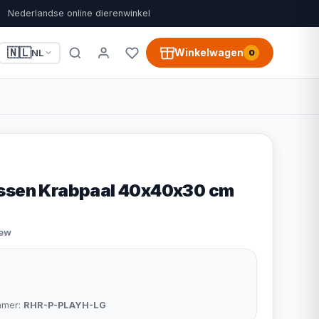
Nederlandse online dierenwinkel
🇳🇱
Winkelwagen
NL
0
ussen Krabpaal 40x40x30 cm
iew
mmer:
RHR-P-PLAYH-LG