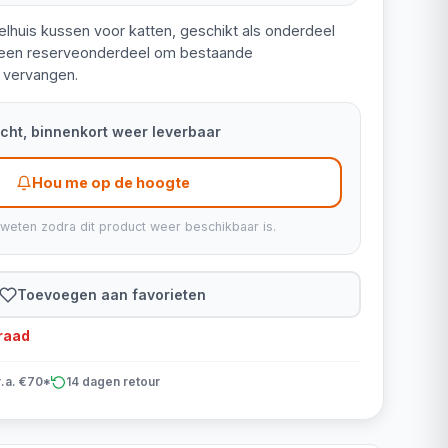
peelhuis kussen voor katten, geschikt als onderdeel
s een reserveonderdeel om bestaande
 vervangen.
kocht, binnenkort weer leverbaar
Hou me op de hoogte
 weten zodra dit product weer beschikbaar is.
Toevoegen aan favorieten
rraad
v.a. €70*
14 dagen retour