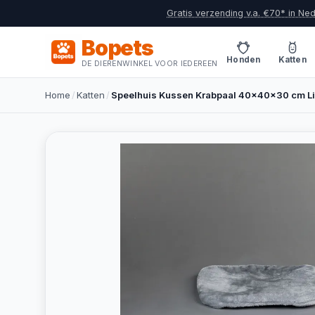
Gratis verzending v.a. €70* in Ne
Bopets
Honden
Katten
DE DIERENWINKEL VOOR IEDEREEN
Home
/
Katten
/
Speelhuis Kussen Krabpaal 40x40x30 cm Li