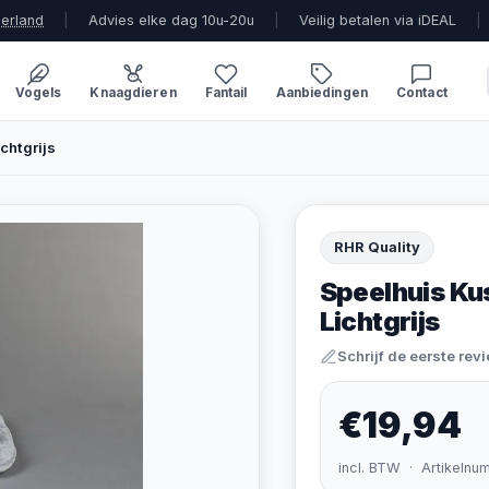
derland
|
Advies elke dag 10u-20u
|
Veilig betalen via iDEAL
|
Vogels
Knaagdieren
Fantail
Aanbiedingen
Contact
chtgrijs
RHR Quality
Speelhuis K
Lichtgrijs
Schrijf de eerste rev
€19,94
incl. BTW · Artikelnu