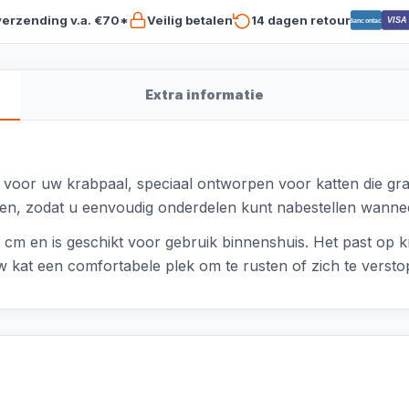
verzending v.a. €70*
Veilig betalen
14 dagen retour
VISA
Bancontact
Extra informatie
el voor uw krabpaal, speciaal ontworpen voor katten die gr
n, zodat u eenvoudig onderdelen kunt nabestellen wannee
 cm en is geschikt voor gebruik binnenshuis. Het past op
w kat een comfortabele plek om te rusten of zich te versto