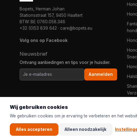
Hon
Bopets, Herman Johan
Hond
Stationsstraat 157, 9450 Haaltert
BTW: BE 0760.058.346
Fanta
+32 (0)53 839 642
·
care@bopets.eu
hon
Volg ons op Facebook
Hon
Hond
Nieuwsbrief
Snac
Ontvang aanbiedingen en tips voor je huisdier.
Hon
Aanmelden
Hals
Sha
Verz
Wij gebruiken cookies
We gebruiken cookies om je ervaring te verbeteren en het websi
Alles accepteren
Alleen noodzakelijk
Instelling
© 2026
Bopets
| De online dierenwinkel voor iedereen in Ned