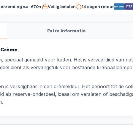
verzending v.a. €70*
Veilig betalen
14 dagen retour
VISA
Bancontact
Extra informatie
m Crème
n
, speciaal gemaakt voor katten. Het is vervaardigd van natu
deel dient als vervangstuk voor bestaande krabpaalcompon
 is verkrijgbaar in een crèmekleur. Het behoort tot de co
ld als reserve-onderdeel, ideaal om versleten of beschadi
n.