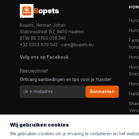
HON
B
opets
Hon
Bopets, Herman Johan
Hond
Stationsstraat 157, 9450 Haaltert
BTW: BE 0760.058.346
Fanta
+32 (0)53 839 642
·
care@bopets.eu
hon
Volg ons op Facebook
Hon
Hond
Nieuwsbrief
Snac
Ontvang aanbiedingen en tips voor je huisdier.
Hon
Aanmelden
Hals
Sha
Verz
Wij gebruiken cookies
We gebruiken cookies om je ervaring te verbeteren en het websi