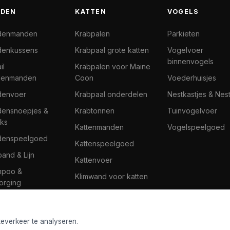
DEN
KATTEN
VOGELS
denmanden
Krabpalen
Parkieten
enkussens
Krabpaal grote katten
Vogelvoer
binnenvogels
il
Krabpalen voor Maine
denmanden
Coon
Voederhuisjes
denvoer
Krabpaal onderdelen
Nestkastjes & Nes
ensnoepjes &
Krabtonnen
Tuinvogelvoer
ks
Kattenmanden
Vogelspeelgoed
denspeelgoed
Kattenspeelgoed
band & Lijn
Kattenvoer
mpoo &
Klimwand voor katten
orging
teverkeer te analyseren.