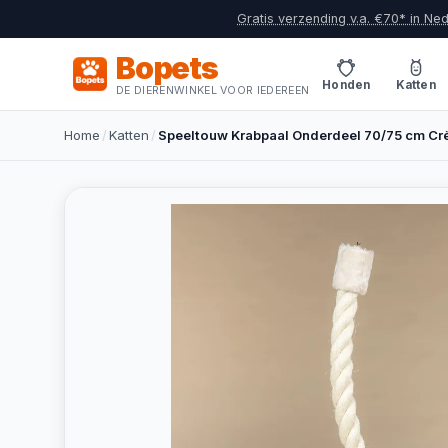
Gratis verzending v.a. €70* in Ne
Bopets
Honden
Katten
DE DIERENWINKEL VOOR IEDEREEN
Home
/
Katten
/
Speeltouw Krabpaal Onderdeel 70/75 cm C