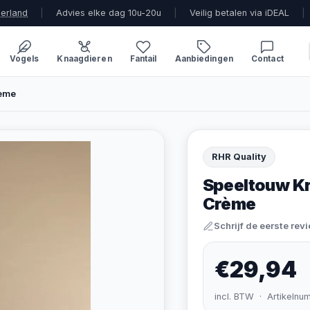
derland
|
Advies elke dag 10u-20u
|
Veilig betalen via iDEAL
|
Vogels
Knaagdieren
Fantail
Aanbiedingen
Contact
rème
RHR Quality
Speeltouw Kr
Crème
Schrijf de eerste rev
€29,94
incl. BTW · Artikelnu