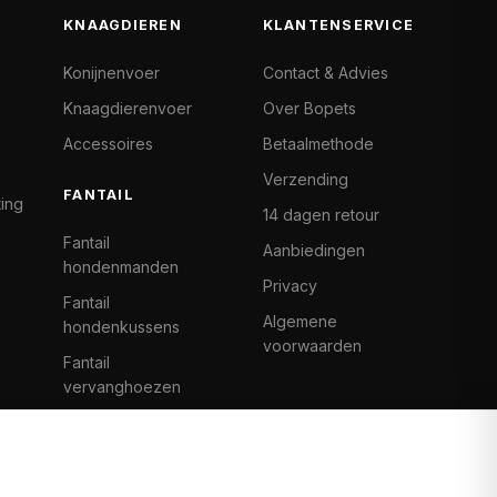
KNAAGDIEREN
KLANTENSERVICE
Konijnenvoer
Contact & Advies
Knaagdierenvoer
Over Bopets
Accessoires
Betaalmethode
Verzending
FANTAIL
ting
14 dagen retour
Fantail
Aanbiedingen
hondenmanden
Privacy
Fantail
Algemene
hondenkussens
voorwaarden
Fantail
vervanghoezen
Cat Climb Fantail