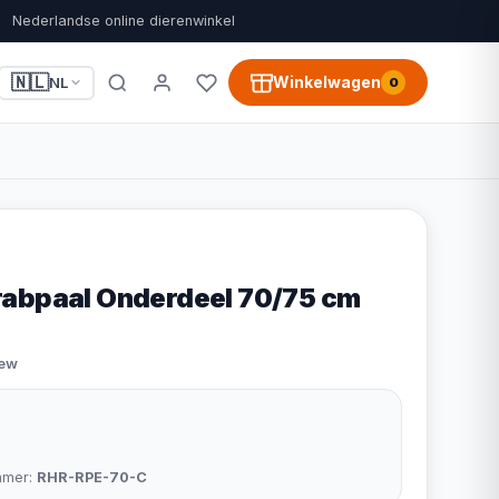
Nederlandse online dierenwinkel
🇳🇱
Winkelwagen
NL
0
abpaal Onderdeel 70/75 cm
iew
mmer:
RHR-RPE-70-C