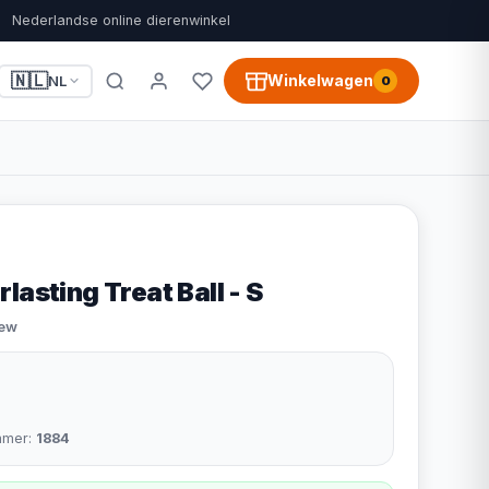
Nederlandse online dierenwinkel
🇳🇱
Winkelwagen
NL
0
lasting Treat Ball - S
iew
mmer:
1884