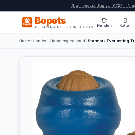
Gratis verzending v.a. €70* in Ne
Bopets
Honden
Katten
DE DIERENWINKEL VOOR IEDEREEN
Home
/
Honden
/
Hondenspeelgoed
/
Starmark Everlasting Tre