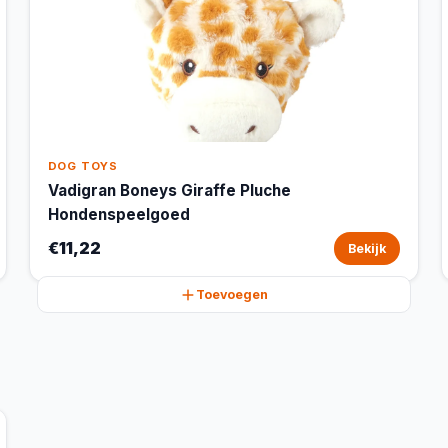
DOG TOYS
Vadigran Boneys Giraffe Pluche
Hondenspeelgoed
€11,22
Bekijk
Toevoegen