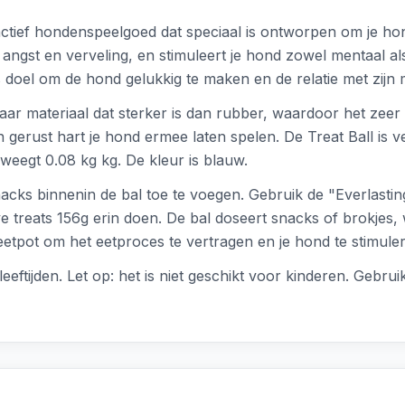
ractief hondenspeelgoed dat speciaal is ontworpen om je ho
 angst en verveling, en stimuleert je hond zowel mentaal al
 doel om de hond gelukkig te maken en de relatie met zijn 
ar materiaal dat sterker is dan rubber, waardoor het zeer 
en gerust hart je hond ermee laten spelen. De Treat Ball is 
weegt 0.08 kg kg. De kleur is blauw.
acks binnenin de bal toe te voegen. Gebruik de "Everlasti
e treats 156g erin doen. De bal doseert snacks of brokjes, 
 eetpot om het eetproces te vertragen en je hond te stimule
eeftijden. Let op: het is niet geschikt voor kinderen. Gebrui