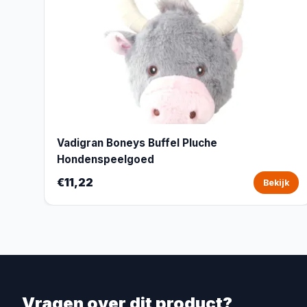
Vadigran Boneys Buffel Pluche
Hondenspeelgoed
€11,22
Bekijk
Vragen over dit product?