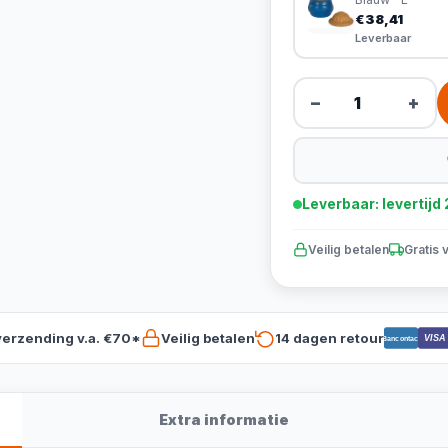
€38,41
Leverbaar
−
+
Leverbaar: levertij
Veilig betalen
Gratis 
verzending v.a. €70*
Veilig betalen
14 dagen retour
VISA
Bancontact
Extra informatie