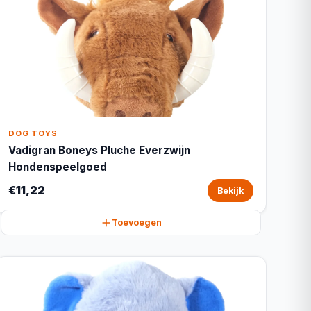
DOG TOYS
Vadigran Boneys Pluche Everzwijn
Hondenspeelgoed
€11,22
Bekijk
Toevoegen