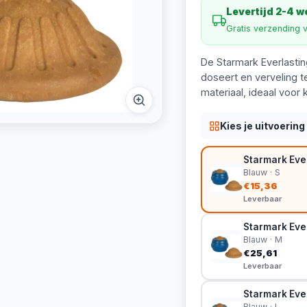
Levertijd 2-4 
Gratis verzending 
De Starmark Everlastin
doseert en verveling 
materiaal, ideaal voor 
Kies je uitvoering
Starmark Ever
Blauw · S
€15,36
Leverbaar
Starmark Ever
Blauw · M
€25,61
Leverbaar
Starmark Ever
Blauw · L