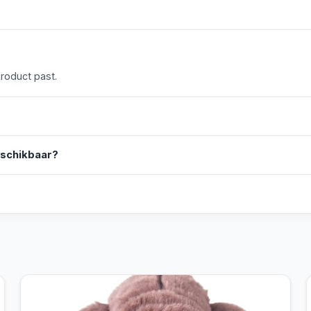
product past.
eschikbaar?