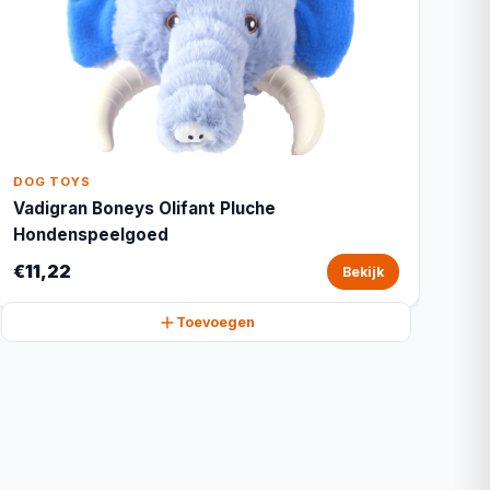
DOG TOYS
Vadigran Boneys Olifant Pluche
Hondenspeelgoed
€11,22
Bekijk
Toevoegen