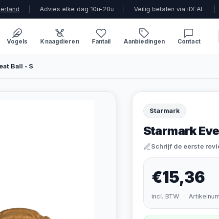
derland
|
Advies elke dag 10u-20u
|
Veilig betalen via iDEAL
|
Vogels
Knaagdieren
Fantail
Aanbiedingen
Contact
at Ball - S
Starmark
Starmark Ever
Schrijf de eerste rev
€15,36
incl. BTW · Artikelnu