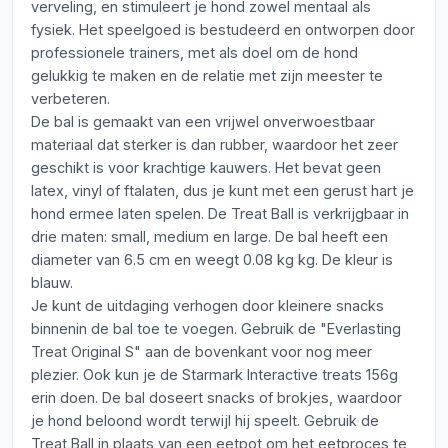
verveling, en stimuleert je hond zowel mentaal als
fysiek. Het speelgoed is bestudeerd en ontworpen door
professionele trainers, met als doel om de hond
gelukkig te maken en de relatie met zijn meester te
verbeteren.
De bal is gemaakt van een vrijwel onverwoestbaar
materiaal dat sterker is dan rubber, waardoor het zeer
geschikt is voor krachtige kauwers. Het bevat geen
latex, vinyl of ftalaten, dus je kunt met een gerust hart je
hond ermee laten spelen. De Treat Ball is verkrijgbaar in
drie maten: small, medium en large. De bal heeft een
diameter van 6.5 cm en weegt 0.08 kg kg. De kleur is
blauw.
Je kunt de uitdaging verhogen door kleinere snacks
binnenin de bal toe te voegen. Gebruik de "Everlasting
Treat Original S" aan de bovenkant voor nog meer
plezier. Ook kun je de Starmark Interactive treats 156g
erin doen. De bal doseert snacks of brokjes, waardoor
je hond beloond wordt terwijl hij speelt. Gebruik de
Treat Ball in plaats van een eetpot om het eetproces te