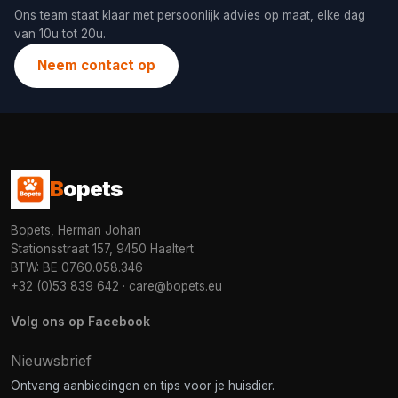
Ons team staat klaar met persoonlijk advies op maat, elke dag
van 10u tot 20u.
Neem contact op
B
opets
Bopets, Herman Johan
Stationsstraat 157, 9450 Haaltert
BTW: BE 0760.058.346
+32 (0)53 839 642
·
care@bopets.eu
Volg ons op Facebook
Nieuwsbrief
Ontvang aanbiedingen en tips voor je huisdier.