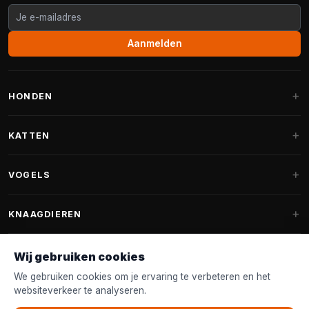
Aanmelden
HONDEN
Hondenmanden
KATTEN
Hondenkussens
Krabpalen
VOGELS
Fantail hondenmanden
Krabpaal grote katten
Hondenvoer
Parkieten
KNAAGDIEREN
Krabpalen voor Maine Coon
Hondensnoepjes & Snacks
Vogelvoer binnenvogels
Krabpaal onderdelen
Konijnenvoer
Wij gebruiken cookies
Hondenspeelgoed
Voederhuisjes
FANTAIL
Krabtonnen
Knaagdierenvoer
We gebruiken cookies om je ervaring te verbeteren en het
Halsband & Lijn
Nestkastjes & Nesting
websiteverkeer te analyseren.
Kattenmanden
Accessoires
Fantail hondenmanden
KLANTENSERVICE
Shampoo & Verzorging