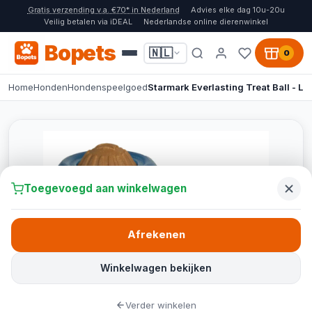
Gratis verzending v.a. €70* in Nederland
Advies elke dag 10u-20u
Veilig betalen via iDEAL
Nederlandse online dierenwinkel
Bopets
🇳🇱
0
Home
Honden
Hondenspeelgoed
Starmark Everlasting Treat Ball - L
Toegevoegd aan winkelwagen
Afrekenen
Winkelwagen bekijken
Verder winkelen