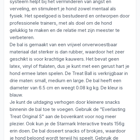
systeem helpt bij het verminderen van angst en
verveling, en stimuleert je hond zowel mentaal als
fysiek. Het speelgoed is bestudeerd en ontworpen door
professionele trainers, met als doel om de hond
gelukkig te maken en de relatie met zijn meester te
verbeteren.
De bal is gemaakt van een vrijwel onverwoestbaar
materiaal dat sterker is dan rubber, waardoor het zeer
geschikt is voor krachtige kauwers. Het bevat geen
latex, vinyl of ftalaten, dus je kunt met een gerust hart je
hond ermee laten spelen. De Treat Ball is verkrijgbaar in
drie maten: small, medium en large. De bal heeft een
diameter van 6.5 cm en weegt 0.08 kg kg. De kleur is
blauw.
Je kunt de uitdaging verhogen door kleinere snacks
binnenin de bal toe te voegen. Gebruik de "Everlasting
Treat Original S" aan de bovenkant voor nog meer
plezier. Ook kun je de Starmark Interactive treats 156g
erin doen. De bal doseert snacks of brokjes, waardoor
je hond beloond wordt terwijl hij speelt. Gebruik de