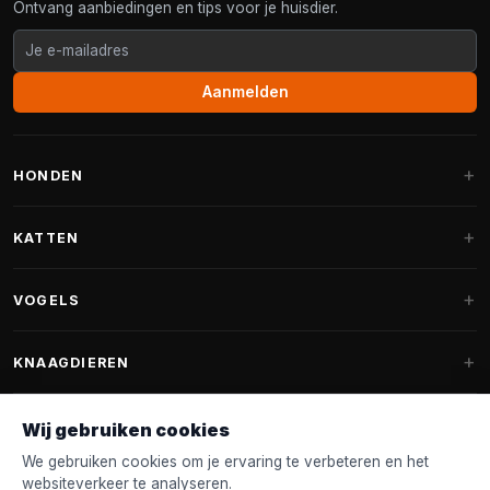
Ontvang aanbiedingen en tips voor je huisdier.
Aanmelden
HONDEN
Hondenmanden
KATTEN
Hondenkussens
Krabpalen
VOGELS
Fantail hondenmanden
Krabpaal grote katten
Hondenvoer
Parkieten
KNAAGDIEREN
Krabpalen voor Maine Coon
Hondensnoepjes & Snacks
Vogelvoer binnenvogels
Krabpaal onderdelen
Konijnenvoer
Wij gebruiken cookies
Hondenspeelgoed
Voederhuisjes
FANTAIL
Krabtonnen
Knaagdierenvoer
We gebruiken cookies om je ervaring te verbeteren en het
Halsband & Lijn
Nestkastjes & Nesting
websiteverkeer te analyseren.