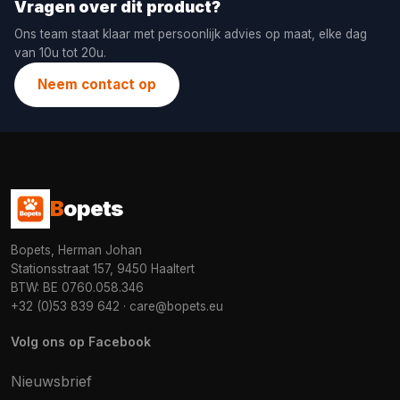
Vragen over dit product?
Ons team staat klaar met persoonlijk advies op maat, elke dag
van 10u tot 20u.
Neem contact op
B
opets
Bopets, Herman Johan
Stationsstraat 157, 9450 Haaltert
BTW: BE 0760.058.346
+32 (0)53 839 642
·
care@bopets.eu
Volg ons op Facebook
Nieuwsbrief