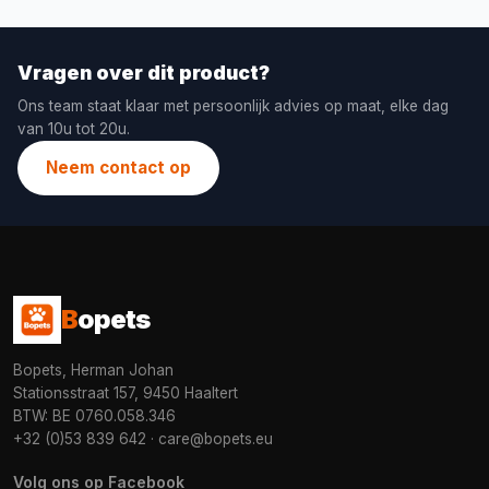
Vragen over dit product?
Ons team staat klaar met persoonlijk advies op maat, elke dag
van 10u tot 20u.
Neem contact op
B
opets
Bopets, Herman Johan
Stationsstraat 157, 9450 Haaltert
BTW: BE 0760.058.346
+32 (0)53 839 642
·
care@bopets.eu
Volg ons op Facebook