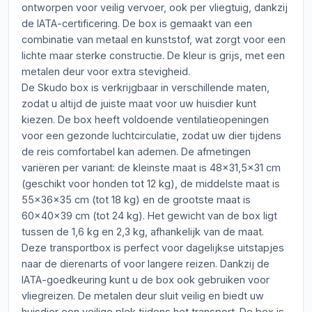
ontworpen voor veilig vervoer, ook per vliegtuig, dankzij
de IATA-certificering. De box is gemaakt van een
combinatie van metaal en kunststof, wat zorgt voor een
lichte maar sterke constructie. De kleur is grijs, met een
metalen deur voor extra stevigheid.
De Skudo box is verkrijgbaar in verschillende maten,
zodat u altijd de juiste maat voor uw huisdier kunt
kiezen. De box heeft voldoende ventilatieopeningen
voor een gezonde luchtcirculatie, zodat uw dier tijdens
de reis comfortabel kan ademen. De afmetingen
variëren per variant: de kleinste maat is 48x31,5x31 cm
(geschikt voor honden tot 12 kg), de middelste maat is
55x36x35 cm (tot 18 kg) en de grootste maat is
60x40x39 cm (tot 24 kg). Het gewicht van de box ligt
tussen de 1,6 kg en 2,3 kg, afhankelijk van de maat.
Deze transportbox is perfect voor dagelijkse uitstapjes
naar de dierenarts of voor langere reizen. Dankzij de
IATA-goedkeuring kunt u de box ook gebruiken voor
vliegreizen. De metalen deur sluit veilig en biedt uw
huisdier een veilige plek tijdens het transport. De box is