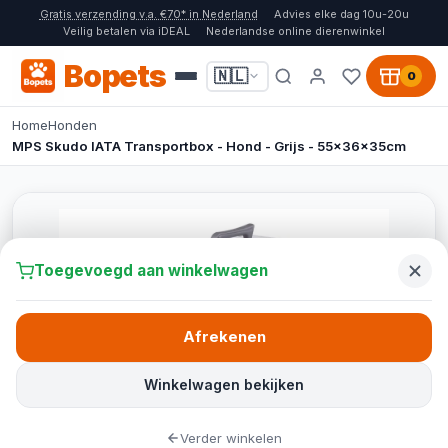
Gratis verzending v.a. €70* in Nederland
Advies elke dag 10u-20u
Veilig betalen via iDEAL
Nederlandse online dierenwinkel
Bopets
🇳🇱
0
Home
Honden
MPS Skudo IATA Transportbox - Hond - Grijs - 55x36x35cm
Toegevoegd aan winkelwagen
Afrekenen
Winkelwagen bekijken
Verder winkelen