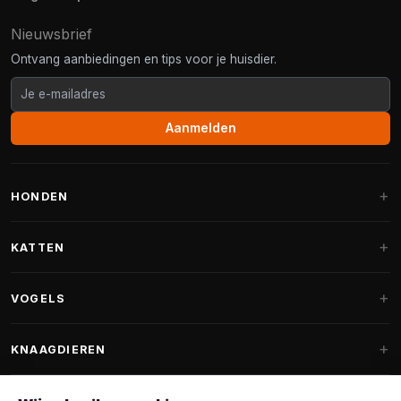
Nieuwsbrief
Ontvang aanbiedingen en tips voor je huisdier.
Aanmelden
HONDEN
Hondenmanden
KATTEN
Hondenkussens
Krabpalen
VOGELS
Fantail hondenmanden
Krabpaal grote katten
Hondenvoer
Parkieten
KNAAGDIEREN
Krabpalen voor Maine Coon
Hondensnoepjes & Snacks
Vogelvoer binnenvogels
Krabpaal onderdelen
Konijnenvoer