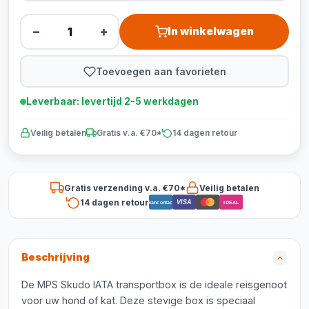
−
+
In winkelwagen
Toevoegen aan favorieten
Leverbaar: levertijd 2-5 werkdagen
Veilig betalen
Gratis v.a. €70*
14 dagen retour
Gratis verzending v.a. €70*
Veilig betalen
14 dagen retour
VISA
Bancontact
iDEAL
Beschrijving
De MPS Skudo IATA transportbox is de ideale reisgenoot
voor uw hond of kat. Deze stevige box is speciaal