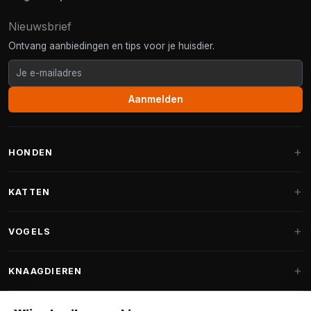
Nieuwsbrief
Ontvang aanbiedingen en tips voor je huisdier.
Aanmelden
HONDEN
Hondenmanden
KATTEN
Hondenkussens
Krabpalen
VOGELS
Fantail hondenmanden
Krabpaal grote katten
Hondenvoer
Parkieten
KNAAGDIEREN
Krabpalen voor Maine Coon
Hondensnoepjes & Snacks
Vogelvoer binnenvogels
Krabpaal onderdelen
Konijnenvoer