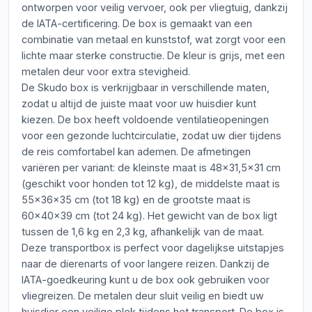
ontworpen voor veilig vervoer, ook per vliegtuig, dankzij
de IATA-certificering. De box is gemaakt van een
combinatie van metaal en kunststof, wat zorgt voor een
lichte maar sterke constructie. De kleur is grijs, met een
metalen deur voor extra stevigheid.
De Skudo box is verkrijgbaar in verschillende maten,
zodat u altijd de juiste maat voor uw huisdier kunt
kiezen. De box heeft voldoende ventilatieopeningen
voor een gezonde luchtcirculatie, zodat uw dier tijdens
de reis comfortabel kan ademen. De afmetingen
variëren per variant: de kleinste maat is 48x31,5x31 cm
(geschikt voor honden tot 12 kg), de middelste maat is
55x36x35 cm (tot 18 kg) en de grootste maat is
60x40x39 cm (tot 24 kg). Het gewicht van de box ligt
tussen de 1,6 kg en 2,3 kg, afhankelijk van de maat.
Deze transportbox is perfect voor dagelijkse uitstapjes
naar de dierenarts of voor langere reizen. Dankzij de
IATA-goedkeuring kunt u de box ook gebruiken voor
vliegreizen. De metalen deur sluit veilig en biedt uw
huisdier een veilige plek tijdens het transport. De box is