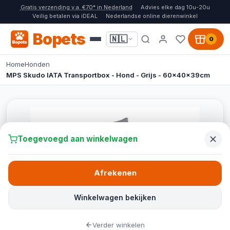
Gratis verzending v.a. €70* in Nederland
Advies elke dag 10u-20u
Veilig betalen via iDEAL
Nederlandse online dierenwinkel
Bopets
🇳🇱
0
Home
Honden
MPS Skudo IATA Transportbox - Hond - Grijs - 60x40x39cm
Toegevoegd aan winkelwagen
Afrekenen
Winkelwagen bekijken
Verder winkelen