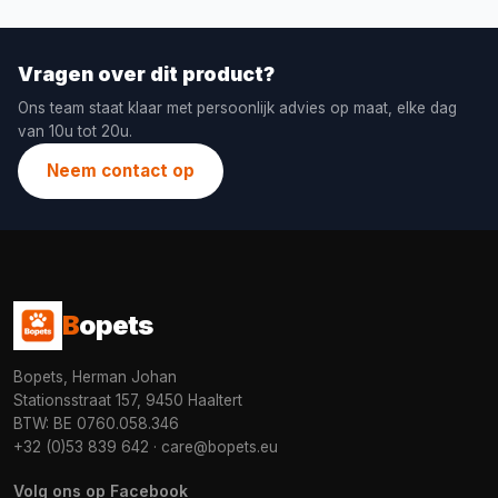
Vragen over dit product?
Ons team staat klaar met persoonlijk advies op maat, elke dag
van 10u tot 20u.
Neem contact op
B
opets
Bopets, Herman Johan
Stationsstraat 157, 9450 Haaltert
BTW: BE 0760.058.346
+32 (0)53 839 642
·
care@bopets.eu
Volg ons op Facebook