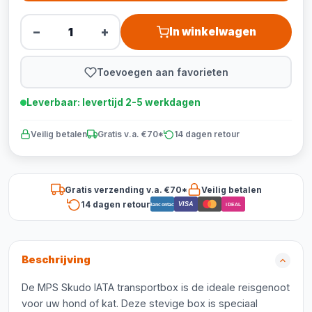
−
+
In winkelwagen
Toevoegen aan favorieten
Leverbaar: levertijd 2-5 werkdagen
Veilig betalen
Gratis v.a. €70*
14 dagen retour
Gratis verzending v.a. €70*
Veilig betalen
14 dagen retour
VISA
Bancontact
iDEAL
Beschrijving
De MPS Skudo IATA transportbox is de ideale reisgenoot
voor uw hond of kat. Deze stevige box is speciaal