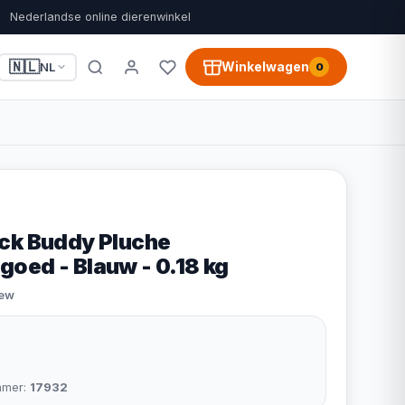
Nederlandse online dierenwinkel
🇳🇱
Winkelwagen
NL
0
ck Buddy Pluche
oed - Blauw - 0.18 kg
iew
mmer:
17932