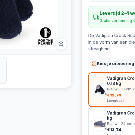
Levertijd 2-4 
Gratis verzending 
De Vadigran Crock Bud
in de vorm van een die
stevigheid.
Kies je uitvoering
Vadigran Cro
0.18 kg
Blauw · 18 cm 
€12,74
Leverbaar
Vadigran Cro
kg
Blauw · 24 cm 
€12,74