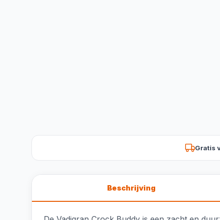
Gratis 
Beschrijving
De Vadigran Crock Buddy is een zacht en duurz