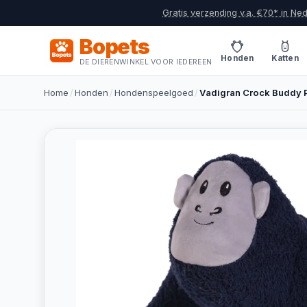
Gratis verzending v.a. €70* in Ne
Bopets
Honden
Katten
DE DIERENWINKEL VOOR IEDEREEN
Home
/
Honden
/
Hondenspeelgoed
/
Vadigran Crock Buddy P