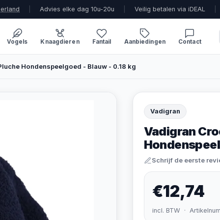
derland
|
Advies elke dag 10u-20u
|
Veilig betalen via iDEAL
|
Vogels
Knaagdieren
Fantail
Aanbiedingen
Contact
luche Hondenspeelgoed - Blauw - 0.18 kg
Vadigran
Vadigran Cro
Hondenspeelg
Schrijf de eerste rev
€12,74
incl. BTW · Artikelnu