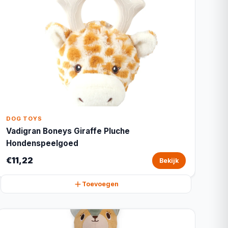
DOG TOYS
Vadigran Boneys Giraffe Pluche
Hondenspeelgoed
€11,22
Bekijk
Toevoegen