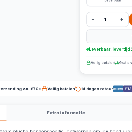
Leverbaar
−
+
Leverbaar: levertij
Veilig betalen
Gratis 
verzending v.a. €70*
Veilig betalen
14 dagen retour
VISA
Bancontact
Extra informatie
aam pluche hondenspeeltje, ontworpen om uw hond urenlang