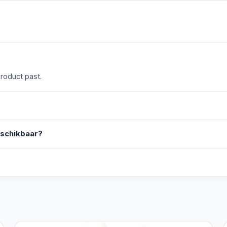
product past.
eschikbaar?