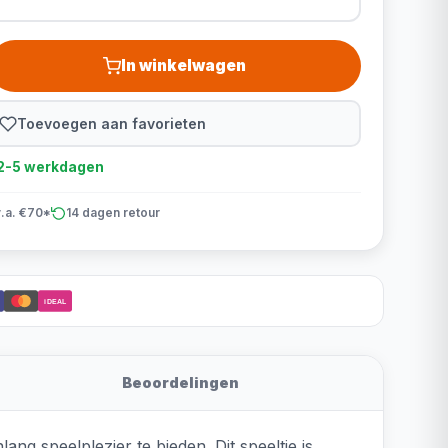
In winkelwagen
Toevoegen aan favorieten
d 2-5 werkdagen
v.a. €70*
14 dagen retour
iDEAL
Beoordelingen
 speelplezier te bieden. Dit speeltje is