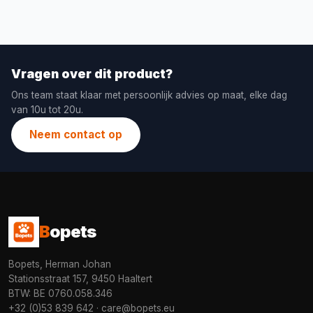
Vragen over dit product?
Ons team staat klaar met persoonlijk advies op maat, elke dag
van 10u tot 20u.
Neem contact op
B
opets
Bopets, Herman Johan
Stationsstraat 157, 9450 Haaltert
BTW: BE 0760.058.346
+32 (0)53 839 642
·
care@bopets.eu