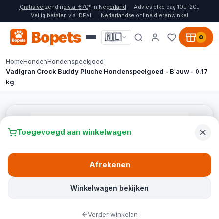
Gratis verzending v.a. €70* in Nederland
Advies elke dag 10u-20u
Veilig betalen via iDEAL
Nederlandse online dierenwinkel
Bopets
🇳🇱
0
Home
Honden
Hondenspeelgoed
Vadigran Crock Buddy Pluche Hondenspeelgoed - Blauw - 0.17
kg
Toegevoegd aan winkelwagen
Afrekenen
Winkelwagen bekijken
Verder winkelen