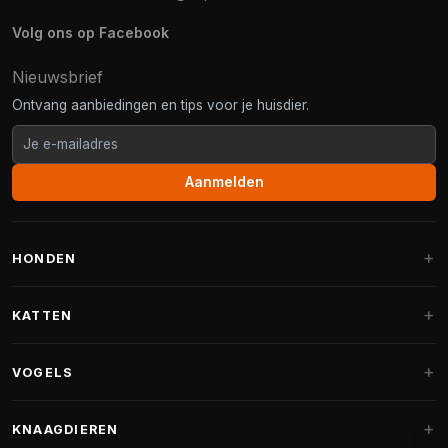
Volg ons op Facebook
Nieuwsbrief
Ontvang aanbiedingen en tips voor je huisdier.
Aanmelden
HONDEN
Hondenmanden
KATTEN
Hondenkussens
Krabpalen
VOGELS
Fantail hondenmanden
Krabpaal grote katten
Hondenvoer
Parkieten
KNAAGDIEREN
Krabpalen voor Maine Coon