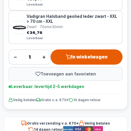
Leverbaar
Vadigran Halsband geolied leder zwart - XXL
> 70 cm - XXL
Zwart · 70cmx30mm
€36,76
Leverbaar
−
+
In winkelwagen
Toevoegen aan favorieten
Leverbaar: levertijd 2-5 werkdagen
Veilig betalen
Gratis v.a. €70*
14 dagen retour
Gratis verzending v.a. €70*
Veilig betalen
14 dagen retour
VISA
Bancontact
iDEAL