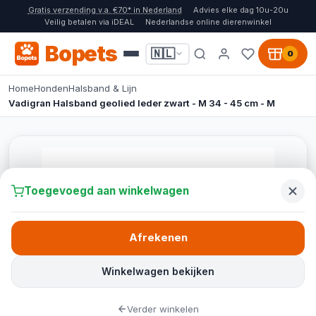
Gratis verzending v.a. €70* in Nederland
Advies elke dag 10u-20u
Veilig betalen via iDEAL
Nederlandse online dierenwinkel
Bopets
🇳🇱
0
Home
Honden
Halsband & Lijn
Vadigran Halsband geolied leder zwart - M 34 - 45 cm - M
Toegevoegd aan winkelwagen
Afrekenen
Winkelwagen bekijken
Verder winkelen