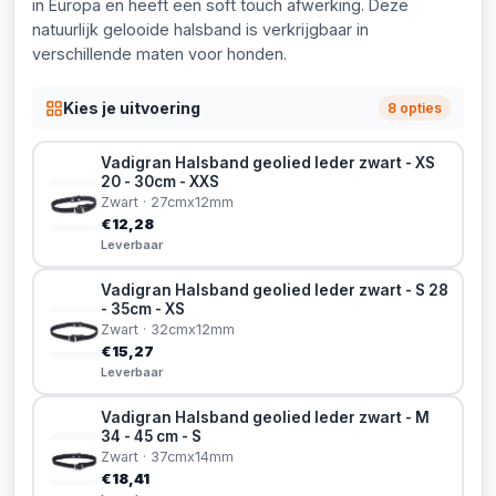
in Europa en heeft een soft touch afwerking. Deze
natuurlijk gelooide halsband is verkrijgbaar in
verschillende maten voor honden.
Kies je uitvoering
8 opties
Vadigran Halsband geolied leder zwart - XS
20 - 30cm - XXS
Zwart · 27cmx12mm
€12,28
Leverbaar
Vadigran Halsband geolied leder zwart - S 28
- 35cm - XS
Zwart · 32cmx12mm
€15,27
Leverbaar
Vadigran Halsband geolied leder zwart - M
34 - 45 cm - S
Zwart · 37cmx14mm
€18,41