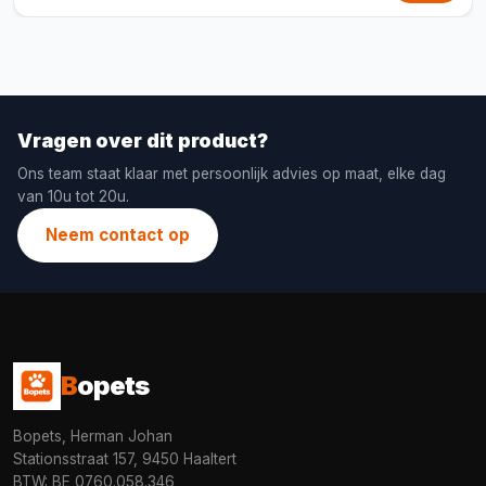
Vragen over dit product?
Ons team staat klaar met persoonlijk advies op maat, elke dag
van 10u tot 20u.
Neem contact op
B
opets
Bopets, Herman Johan
Stationsstraat 157, 9450 Haaltert
BTW: BE 0760.058.346