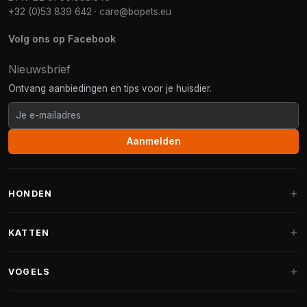
+32 (0)53 839 642
·
care@bopets.eu
Volg ons op Facebook
Nieuwsbrief
Ontvang aanbiedingen en tips voor je huisdier.
Aanmelden
HONDEN
Hondenmanden
KATTEN
Hondenkussens
Krabpalen
VOGELS
Fantail hondenmanden
Krabpaal grote katten
Hondenvoer
Parkieten