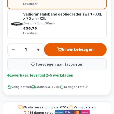
Leverbaar
Vadigran Halsband geolied leder zwart - XXL
> 70 cm - XXL
Zwart · 70cmx30mm
€36,76
Leverbaar
−
+
In winkelwagen
Toevoegen aan favorieten
Leverbaar: levertijd 2-5 werkdagen
Veilig betalen
Gratis v.a. €70*
14 dagen retour
Gratis verzending v.a. €70*
Veilig betalen
14 dagen retour
VISA
Bancontact
iDEAL