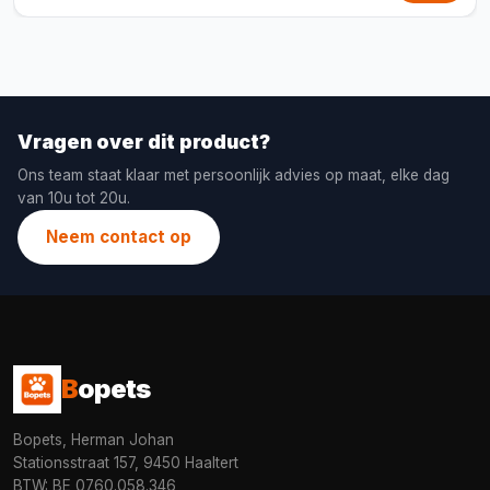
Vragen over dit product?
Ons team staat klaar met persoonlijk advies op maat, elke dag
van 10u tot 20u.
Neem contact op
B
opets
Bopets, Herman Johan
Stationsstraat 157, 9450 Haaltert
BTW: BE 0760.058.346