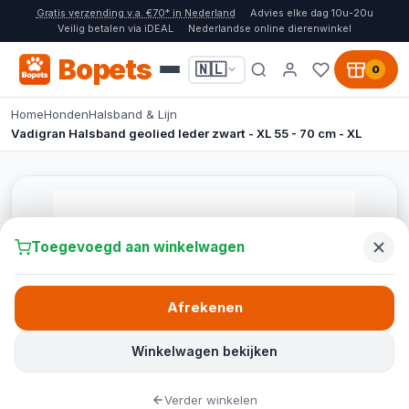
Gratis verzending v.a. €70* in Nederland
Advies elke dag 10u-20u
Veilig betalen via iDEAL
Nederlandse online dierenwinkel
Bopets
🇳🇱
0
Home
Honden
Halsband & Lijn
Vadigran Halsband geolied leder zwart - XL 55 - 70 cm - XL
Toegevoegd aan winkelwagen
Afrekenen
Winkelwagen bekijken
Verder winkelen