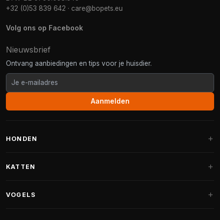
+32 (0)53 839 642
·
care@bopets.eu
Volg ons op Facebook
Nieuwsbrief
Ontvang aanbiedingen en tips voor je huisdier.
Aanmelden
HONDEN
Hondenmanden
KATTEN
Hondenkussens
Krabpalen
VOGELS
Fantail hondenmanden
Krabpaal grote katten
Hondenvoer
Parkieten