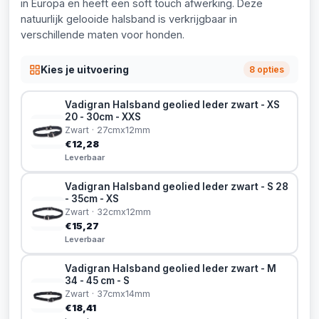
in Europa en heeft een soft touch afwerking. Deze
natuurlijk gelooide halsband is verkrijgbaar in
verschillende maten voor honden.
Kies je uitvoering
8 opties
Vadigran Halsband geolied leder zwart - XS
20 - 30cm - XXS
Zwart · 27cmx12mm
€12,28
Leverbaar
Vadigran Halsband geolied leder zwart - S 28
- 35cm - XS
Zwart · 32cmx12mm
€15,27
Leverbaar
Vadigran Halsband geolied leder zwart - M
34 - 45 cm - S
Zwart · 37cmx14mm
€18,41