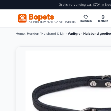
Gratis verzending v.a. €70* in Ne
Bopets
Honden
Katten
DE DIERENWINKEL VOOR IEDEREEN
Home
/
Honden
/
Halsband & Lijn
/
Vadigran Halsband geolied