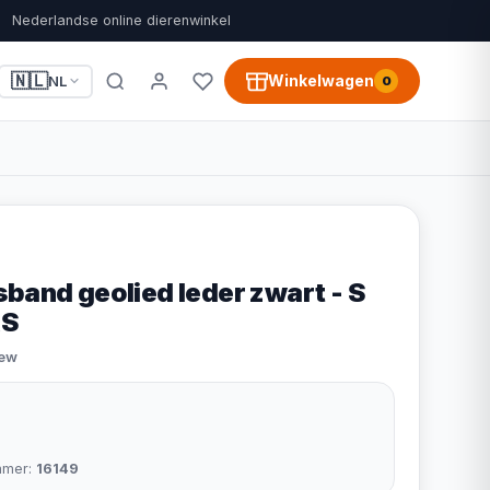
Nederlandse online dierenwinkel
🇳🇱
Winkelwagen
NL
0
band geolied leder zwart - S
XS
iew
mmer:
16149