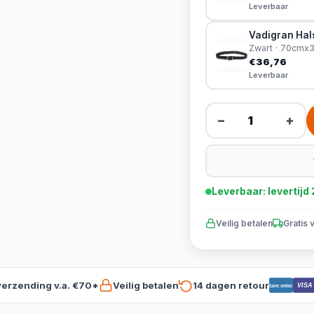
Leverbaar
Vadigran Hals
Zwart · 70cm
€36,76
Leverbaar
−
+
Leverbaar: levertij
Veilig betalen
Gratis 
verzending v.a. €70*
Veilig betalen
14 dagen retour
VISA
Bancontact