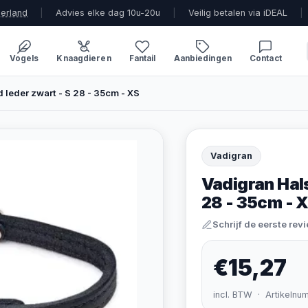
derland
|
Advies elke dag 10u-20u
|
Veilig betalen via iDEAL
|
Vogels
Knaagdieren
Fantail
Aanbiedingen
Contact
 leder zwart - S 28 - 35cm - XS
Vadigran
Vadigran Hals
28 - 35cm - 
Schrijf de eerste rev
€15,27
incl. BTW · Artikelnu