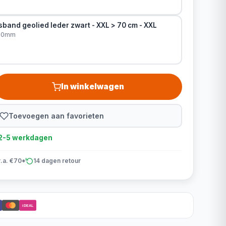
band geolied leder zwart - XXL > 70 cm - XXL
x30mm
In winkelwagen
Toevoegen aan favorieten
d 2-5 werkdagen
v.a. €70*
14 dagen retour
iDEAL