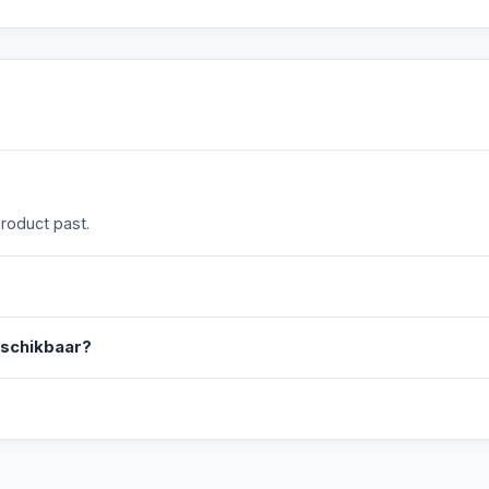
product past.
eschikbaar?