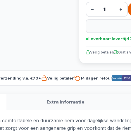
−
+
Leverbaar: levertij
Veilig betalen
Gratis 
verzending v.a. €70*
Veilig betalen
14 dagen retour
VISA
Bancontact
Extra informatie
 comfortabele en duurzame riem voor dagelijkse wandeling
t zorgt voor een aangename grip en voorkomt dat de riem i