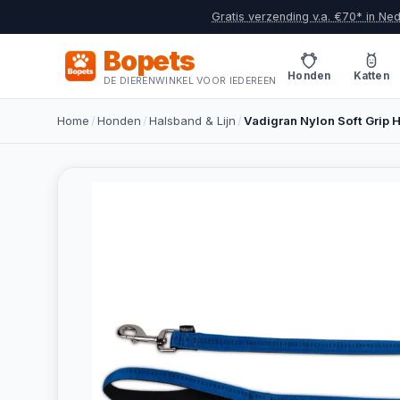
Gratis verzending v.a. €70* in Ne
Bopets
Honden
Katten
DE DIERENWINKEL VOOR IEDEREEN
Home
/
Honden
/
Halsband & Lijn
/
Vadigran Nylon Soft Grip 