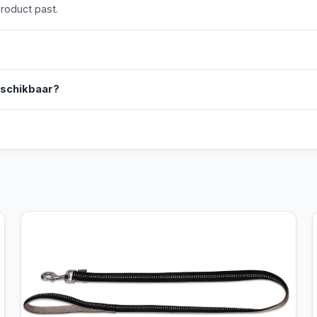
product past.
eschikbaar?