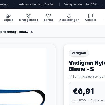
derland
|
Advies elke dag 10u-20u
|
Veilig betalen via iDEAL
|
Vogels
Knaagdieren
Fantail
Aanbiedingen
Contact
Hondentuig - Blauw - S
Vadigran
Vadigran Nyl
Blauw - S
Schrijf de eerste rev
€6,91
incl. BTW · Artikelnu