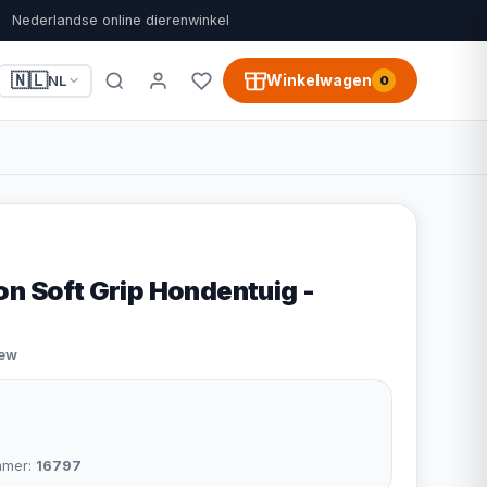
Nederlandse online dierenwinkel
🇳🇱
Winkelwagen
NL
0
on Soft Grip Hondentuig -
iew
mmer:
16797