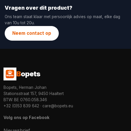
Vragen over dit product?
Ons team staat klaar met persoonlijk advies op maat, elke dag
van 10u tot 20u.
Neem contact op
B
opets
Bopets, Herman Johan
Stationsstraat 157, 9450 Haaltert
BTW: BE 0760.058.346
+32 (0)53 839 642
·
care@bopets.eu
Volg ons op Facebook
Nieuwsbrief