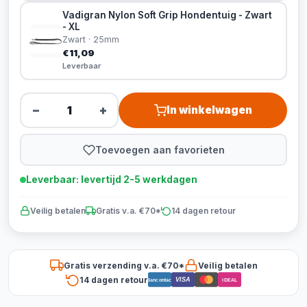
Vadigran Nylon Soft Grip Hondentuig - Zwart
- XL
Zwart · 25mm
€11,09
Leverbaar
−
+
In winkelwagen
Toevoegen aan favorieten
Leverbaar: levertijd 2-5 werkdagen
Veilig betalen
Gratis v.a. €70*
14 dagen retour
Gratis verzending v.a. €70*
Veilig betalen
14 dagen retour
VISA
Bancontact
iDEAL