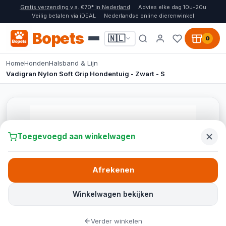
Gratis verzending v.a. €70* in Nederland
Advies elke dag 10u-20u
Veilig betalen via iDEAL
Nederlandse online dierenwinkel
Bopets
🇳🇱
0
Home
Honden
Halsband & Lijn
Vadigran Nylon Soft Grip Hondentuig - Zwart - S
Toegevoegd aan winkelwagen
Afrekenen
Winkelwagen bekijken
Verder winkelen