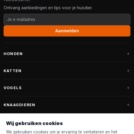
Ontvang aanbiedingen en tips voor je huisdier.
Aanmelden
HONDEN
Hondenmanden
KATTEN
Hondenkussens
Krabpalen
VOGELS
Fantail hondenmanden
Krabpaal grote katten
Hondenvoer
Parkieten
KNAAGDIEREN
Krabpalen voor Maine Coon
Hondensnoepjes & Snacks
Vogelvoer binnenvogels
Krabpaal onderdelen
Konijnenvoer
Wij gebruiken cookies
Hondenspeelgoed
Voederhuisjes
FANTAIL
Krabtonnen
Knaagdierenvoer
We gebruiken cookies om je ervaring te verbeteren en het