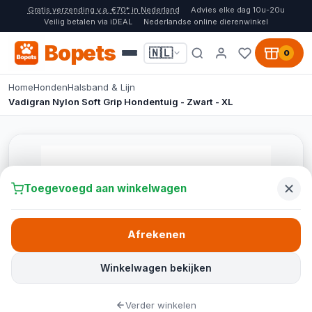
Gratis verzending v.a. €70* in Nederland
Advies elke dag 10u-20u
Veilig betalen via iDEAL
Nederlandse online dierenwinkel
Bopets
🇳🇱
0
Home
Honden
Halsband & Lijn
Vadigran Nylon Soft Grip Hondentuig - Zwart - XL
Toegevoegd aan winkelwagen
Afrekenen
Winkelwagen bekijken
Verder winkelen