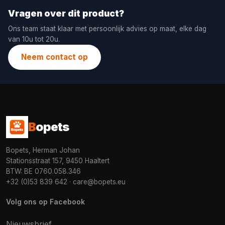
Vragen over dit product?
Ons team staat klaar met persoonlijk advies op maat, elke dag
van 10u tot 20u.
Neem contact op
B
opets
Bopets, Herman Johan
Stationsstraat 157, 9450 Haaltert
BTW: BE 0760.058.346
+32 (0)53 839 642
·
care@bopets.eu
Volg ons op Facebook
Nieuwsbrief