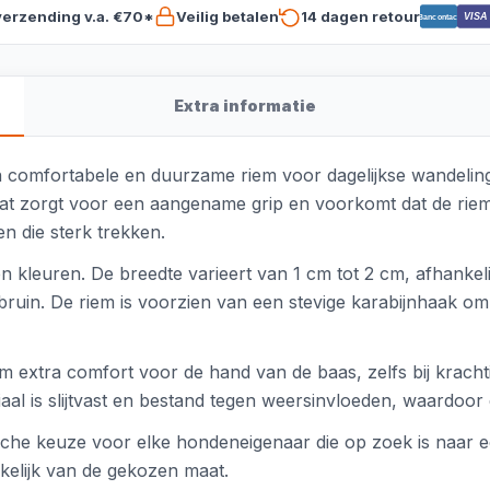
verzending v.a. €70*
Veilig betalen
14 dagen retour
VISA
Bancontact
Extra informatie
 comfortabele en duurzame riem voor dagelijkse wandeling
t zorgt voor een aangename grip en voorkomt dat de riem i
n die sterk trekken.
en kleuren. De breedte varieert van 1 cm tot 2 cm, afhankeli
bruin. De riem is voorzien van een stevige karabijnhaak om
em extra comfort voor de hand van de baas, zelfs bij kracht
al is slijtvast en bestand tegen weersinvloeden, waardoor
ische keuze voor elke hondeneigenaar die op zoek is naar e
kelijk van de gekozen maat.