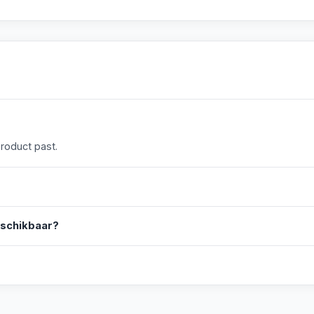
product past.
eschikbaar?