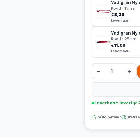
Vadigran Nylo
Rood · 15mm
€8,29
Leverbaar
Vadigran Nylo
Rood · 25mm
€11,09
Leverbaar
−
+
Leverbaar: levertij
Veilig betalen
Gratis 