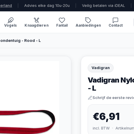
derland
|
Advies elke dag 10u-20u
|
Veilig betalen via iDEAL
|
Vogels
Knaagdieren
Fantail
Aanbiedingen
Contact
Hondentuig - Rood - L
Vadigran
Vadigran Nyl
- L
Schrijf de eerste rev
€6,91
incl. BTW · Artikelnu