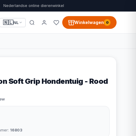
Nederlandse online dierenwinkel
🇳🇱
Winkelwagen
NL
0
on Soft Grip Hondentuig - Rood
iew
mmer:
16803