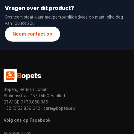
Vragen over dit product?
Ons team staat klaar met persoonlijk advies op maat, elke dag
van 10u tot 20u.
Neem contact op
B
opets
Bopets, Herman Johan
Stationsstraat 157, 9450 Haaltert
BTW: BE 0760.058.346
+32 (0)53 839 642
·
care@bopets.eu
Volg ons op Facebook
Nieuwsbrief