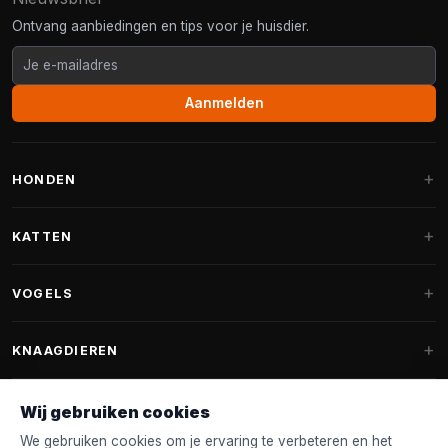
Ontvang aanbiedingen en tips voor je huisdier.
Aanmelden
HONDEN
Hondenmanden
KATTEN
Hondenkussens
Krabpalen
VOGELS
Fantail hondenmanden
Krabpaal grote katten
Hondenvoer
Parkieten
KNAAGDIEREN
Krabpalen voor Maine Coon
Hondensnoepjes & Snacks
Vogelvoer binnenvogels
Krabpaal onderdelen
Konijnenvoer
Wij gebruiken cookies
Hondenspeelgoed
Voederhuisjes
FANTAIL
Krabtonnen
Knaagdierenvoer
We gebruiken cookies om je ervaring te verbeteren en het