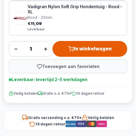
Vadigran Nylon Soft Grip Hondentuig - Rood -
XL
Rood · 25mm
€11,09
Leverbaar
−
+
In winkelwagen
Toevoegen aan favorieten
Leverbaar: levertijd 2-5 werkdagen
Veilig betalen
Gratis v.a. €70*
14 dagen retour
Gratis verzending v.a. €70*
Veilig betalen
14 dagen retour
VISA
Bancontact
iDEAL