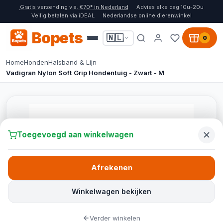
Gratis verzending v.a. €70* in Nederland
Advies elke dag 10u-20u
Veilig betalen via iDEAL
Nederlandse online dierenwinkel
Bopets
🇳🇱
0
Home
Honden
Halsband & Lijn
Vadigran Nylon Soft Grip Hondentuig - Zwart - M
Toegevoegd aan winkelwagen
Afrekenen
Winkelwagen bekijken
Verder winkelen