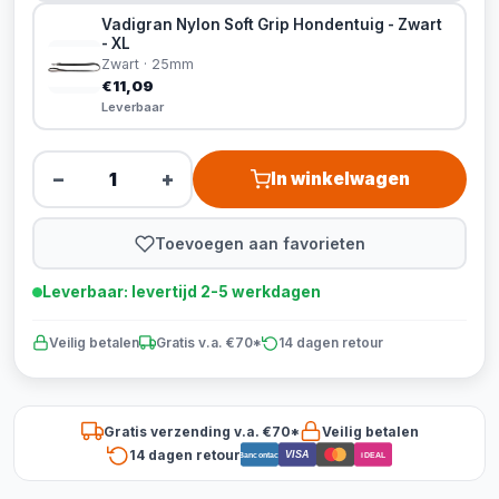
Vadigran Nylon Soft Grip Hondentuig - Zwart
- XL
Zwart · 25mm
€11,09
Leverbaar
−
+
In winkelwagen
Toevoegen aan favorieten
Leverbaar: levertijd 2-5 werkdagen
Veilig betalen
Gratis v.a. €70*
14 dagen retour
Gratis verzending v.a. €70*
Veilig betalen
14 dagen retour
VISA
Bancontact
iDEAL