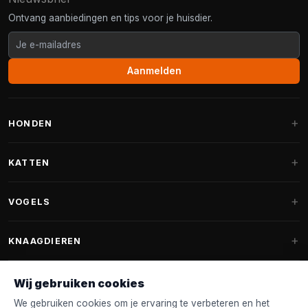
Ontvang aanbiedingen en tips voor je huisdier.
Aanmelden
HONDEN
Hondenmanden
KATTEN
Hondenkussens
Krabpalen
VOGELS
Fantail hondenmanden
Krabpaal grote katten
Hondenvoer
Parkieten
KNAAGDIEREN
Krabpalen voor Maine Coon
Hondensnoepjes & Snacks
Vogelvoer binnenvogels
Krabpaal onderdelen
Konijnenvoer
Wij gebruiken cookies
Hondenspeelgoed
Voederhuisjes
FANTAIL
Krabtonnen
Knaagdierenvoer
We gebruiken cookies om je ervaring te verbeteren en het