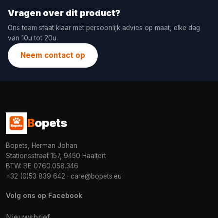
Vragen over dit product?
Ons team staat klaar met persoonlijk advies op maat, elke dag
van 10u tot 20u.
Neem contact op
B
opets
Bopets, Herman Johan
Stationsstraat 157, 9450 Haaltert
BTW: BE 0760.058.346
+32 (0)53 839 642
·
care@bopets.eu
Volg ons op Facebook
Nieuwsbrief