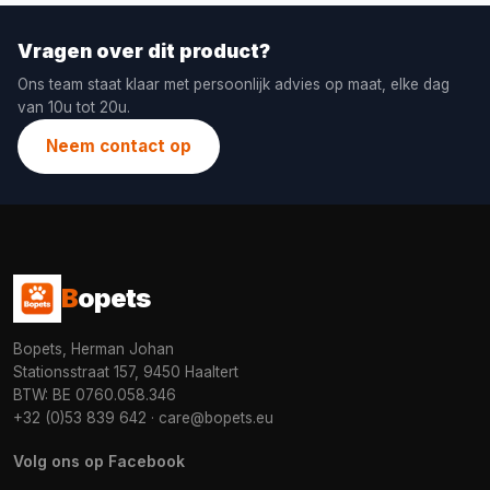
Vragen over dit product?
Ons team staat klaar met persoonlijk advies op maat, elke dag
van 10u tot 20u.
Neem contact op
B
opets
Bopets, Herman Johan
Stationsstraat 157, 9450 Haaltert
BTW: BE 0760.058.346
+32 (0)53 839 642
·
care@bopets.eu
Volg ons op Facebook