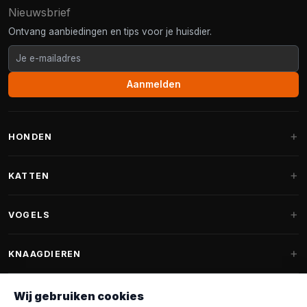
Nieuwsbrief
Ontvang aanbiedingen en tips voor je huisdier.
Aanmelden
HONDEN
Hondenmanden
KATTEN
Hondenkussens
Krabpalen
VOGELS
Fantail hondenmanden
Krabpaal grote katten
Hondenvoer
Parkieten
KNAAGDIEREN
Krabpalen voor Maine Coon
Hondensnoepjes & Snacks
Vogelvoer binnenvogels
Krabpaal onderdelen
Konijnenvoer
Wij gebruiken cookies
Hondenspeelgoed
Voederhuisjes
FANTAIL