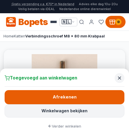
Gratis verzending v.a. €70* in Nederland
Advies elke dag 10u-20u
Veilig betalen via iDEAL
Nederlandse online dierenwinkel
Bopets
🇳🇱
0
Home
Katten
Verbindingsschroef M8 x 80 mm Krabpaal
Toegevoegd aan winkelwagen
Afrekenen
Winkelwagen bekijken
Verder winkelen