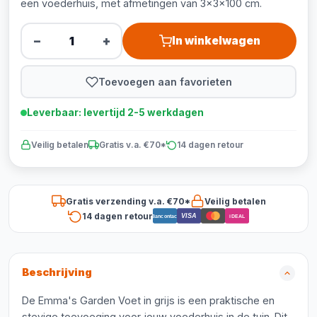
een voederhuis, met afmetingen van 3x3x100 cm.
−
+
In winkelwagen
Toevoegen aan favorieten
Leverbaar: levertijd 2-5 werkdagen
Veilig betalen
Gratis v.a. €70*
14 dagen retour
Gratis verzending v.a. €70*
Veilig betalen
14 dagen retour
VISA
Bancontact
iDEAL
Beschrijving
De Emma's Garden Voet in grijs is een praktische en
stevige toevoeging voor jouw voederhuis in de tuin. Dit