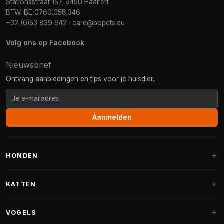
Stationsstraat 157, 9450 Haaltert
BTW: BE 0760.058.346
+32 (0)53 839 642
·
care@bopets.eu
Volg ons op Facebook
Nieuwsbrief
Ontvang aanbiedingen en tips voor je huisdier.
Aanmelden
HONDEN
Hondenmanden
KATTEN
Hondenkussens
Krabpalen
VOGELS
Fantail hondenmanden