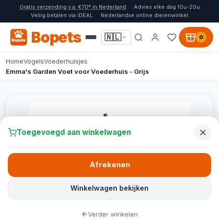
Gratis verzending v.a. €70* in Nederland
Advies elke dag 10u-20u
Veilig betalen via iDEAL
Nederlandse online dierenwinkel
Bopets
🇳🇱
0
Home
Vogels
Voederhuisjes
Emma's Garden Voet voor Voederhuis - Grijs
Toegevoegd aan winkelwagen
Afrekenen
Winkelwagen bekijken
Verder winkelen