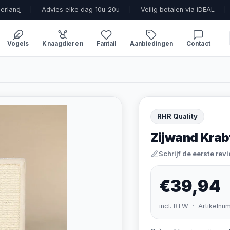
derland
|
Advies elke dag 10u-20u
|
Veilig betalen via iDEAL
|
Vogels
Knaagdieren
Fantail
Aanbiedingen
Contact
RHR Quality
Zijwand Krab
Schrijf de eerste rev
€39,94
incl. BTW · Artikelnu