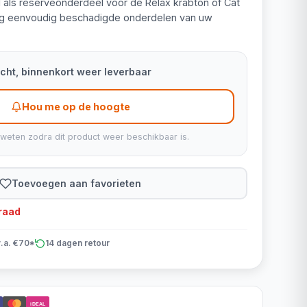
 als reserveonderdeel voor de Relax krabton of Cat
ng eenvoudig beschadigde onderdelen van uw
kocht, binnenkort weer leverbaar
Hou me op de hoogte
 weten zodra dit product weer beschikbaar is.
Toevoegen aan favorieten
rraad
v.a. €70*
14 dagen retour
iDEAL