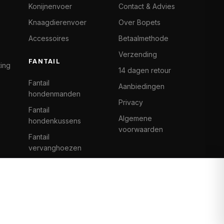
Konijnenvoer
Contact & Advies
Knaagdierenvoer
Over Bopets
Accessoires
Betaalmethode
Verzending
FANTAIL
ting
14 dagen retour
Fantail
Aanbiedingen
hondenmanden
Privacy
Fantail
Algemene
hondenkussens
voorwaarden
Fantail
vervanghoezen
Cat Climb Fantail
Bancontact
Visa
Mastercard
iDeal