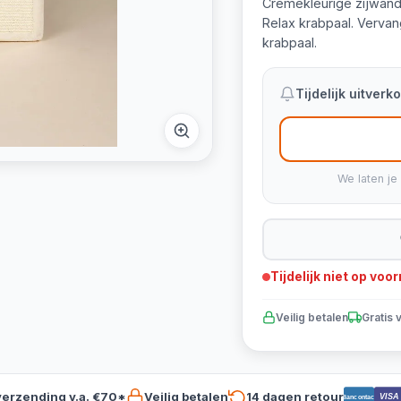
Crèmekleurige zijwand
Relax krabpaal. Verva
krabpaal.
Tijdelijk uitver
We laten je
Tijdelijk niet op voo
Veilig betalen
Gratis 
verzending v.a. €70*
Veilig betalen
14 dagen retour
VISA
Bancontact