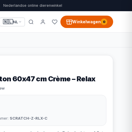
Nederlandse online dierenwinkel
🇳🇱
Winkelwagen
NL
0
ton 60x47 cm Crème – Relax
iew
mmer:
SCRATCH-Z-RLX-C