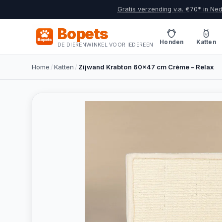
Gratis verzending v.a. €70* in Ne
Bopets
Honden
Katten
DE DIERENWINKEL VOOR IEDEREEN
Home
/
Katten
/
Zijwand Krabton 60x47 cm Crème – Relax