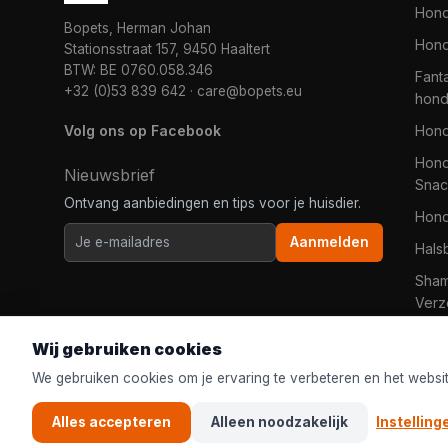
Hon
Bopets, Herman Johan
Hond
Stationsstraat 157, 9450 Haaltert
BTW: BE 0760.058.346
Fanta
+32 (0)53 839 642
·
care@bopets.eu
hon
Volg ons op Facebook
Hon
Hond
Nieuwsbrief
Snac
Ontvang aanbiedingen en tips voor je huisdier.
Hon
Aanmelden
Hals
Sha
Verz
Wij gebruiken cookies
We gebruiken cookies om je ervaring te verbeteren en het websi
Alles accepteren
Alleen noodzakelijk
Instelling
© 2026
Bopets
| De online dierenwinkel voor iedereen in Ned