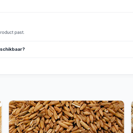
product past.
eschikbaar?