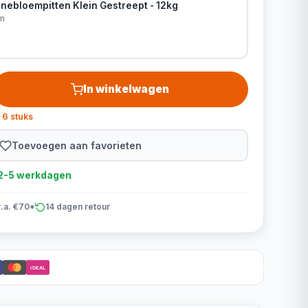
nebloempitten Klein Gestreept - 12kg
m
In winkelwagen
 6 stuks
Toevoegen aan favorieten
d 2-5 werkdagen
v.a. €70*
14 dagen retour
iDEAL