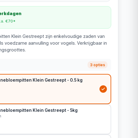
werkdagen
v.a. €70*
tten Klein Gestreept zijn enkelvoudige zaden van
als voedzame aanvulling voor vogels. Verkrijgbaar in
ngsgroottes.
3 opties
nebloempitten Klein Gestreept - 0.5 kg
nebloempitten Klein Gestreept - 5kg
m