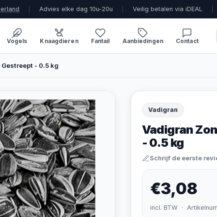
derland
|
Advies elke dag 10u-20u
|
Veilig betalen via iDEAL
|
Vogels
Knaagdieren
Fantail
Aanbiedingen
Contact
Gestreept - 0.5 kg
Vadigran
Vadigran Zon
- 0.5 kg
Schrijf de eerste rev
€3,08
incl. BTW · Artikelnu