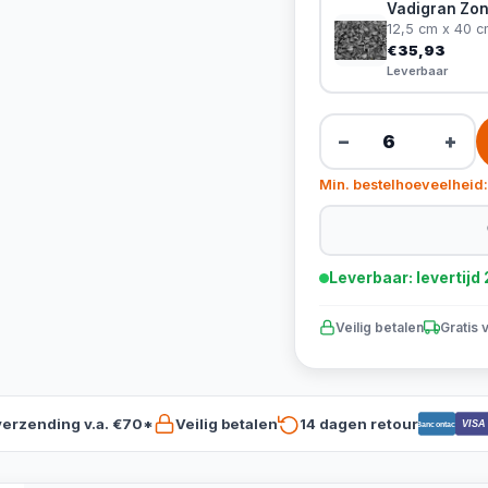
Vadigran Zon
12,5 cm x 40 c
€35,93
Leverbaar
−
+
Min. bestelhoeveelheid:
Leverbaar: levertij
Veilig betalen
Gratis 
verzending v.a. €70*
Veilig betalen
14 dagen retour
VISA
Bancontact