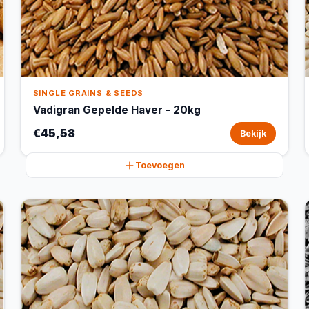
SINGLE GRAINS & SEEDS
Vadigran Gepelde Haver - 20kg
€45,58
Bekijk
Toevoegen