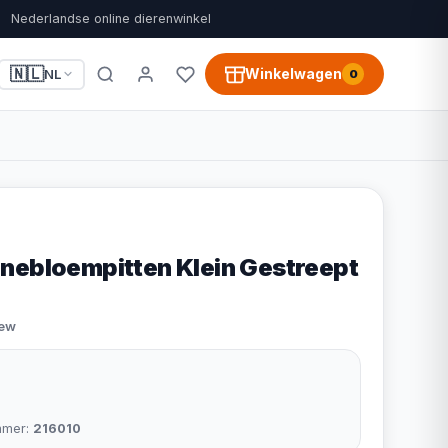
Nederlandse online dierenwinkel
🇳🇱
Winkelwagen
NL
0
nebloempitten Klein Gestreept
iew
mmer:
216010