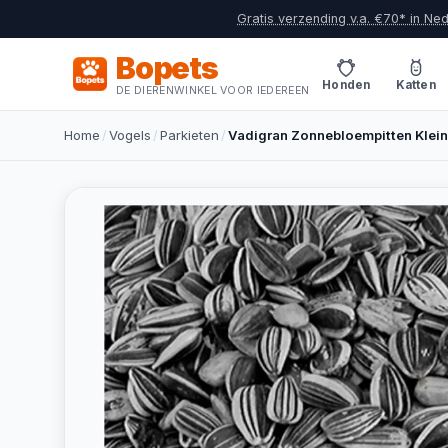
Gratis verzending v.a. €70* in Ne
Bopets
Honden
Katten
DE DIERENWINKEL VOOR IEDEREEN
Home
/
Vogels
/
Parkieten
/
Vadigran Zonnebloempitten Klein 