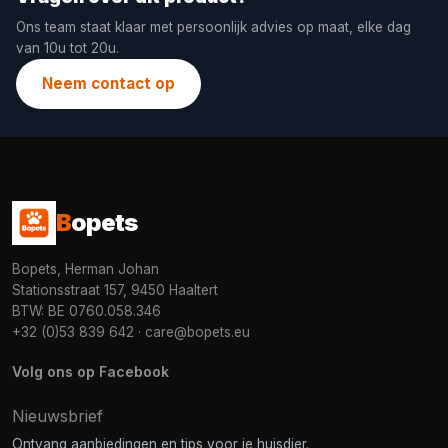
Ons team staat klaar met persoonlijk advies op maat, elke dag
van 10u tot 20u.
Neem contact op
B
opets
Bopets, Herman Johan
Stationsstraat 157, 9450 Haaltert
BTW: BE 0760.058.346
+32 (0)53 839 642
·
care@bopets.eu
Volg ons op Facebook
Nieuwsbrief
Ontvang aanbiedingen en tips voor je huisdier.