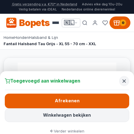
Gratis verzending v.a. €70* in Nederland
Advies elke dag 10u-20u
Veilig betalen via iDEAL
Nederlandse online dierenwinkel
Bopets
🇳🇱
0
Home
Honden
Halsband & Lijn
Fantail Halsband Tau Grijs - XL 55 - 70 cm - XXL
Toegevoegd aan winkelwagen
Afrekenen
Winkelwagen bekijken
Verder winkelen