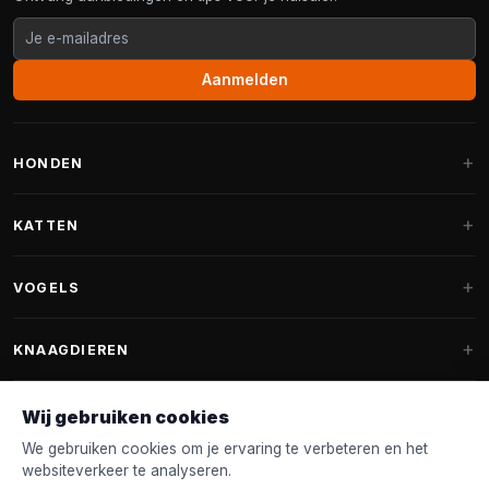
Aanmelden
HONDEN
Hondenmanden
KATTEN
Hondenkussens
Krabpalen
VOGELS
Fantail hondenmanden
Krabpaal grote katten
Hondenvoer
Parkieten
KNAAGDIEREN
Krabpalen voor Maine Coon
Hondensnoepjes & Snacks
Vogelvoer binnenvogels
Krabpaal onderdelen
Konijnenvoer
Wij gebruiken cookies
Hondenspeelgoed
Voederhuisjes
FANTAIL
Krabtonnen
Knaagdierenvoer
We gebruiken cookies om je ervaring te verbeteren en het
Halsband & Lijn
Nestkastjes & Nesting
websiteverkeer te analyseren.
Kattenmanden
Accessoires
Fantail hondenmanden