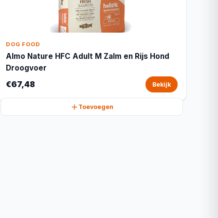
DOG FOOD
Almo Nature HFC Adult M Zalm en Rijs Hond
Droogvoer
€67,48
Bekijk
Toevoegen