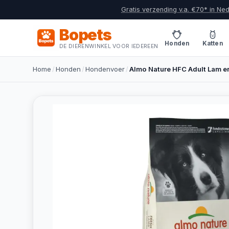
Gratis verzending v.a. €70* in Ne
Bopets
Honden
Katten
DE DIERENWINKEL VOOR IEDEREEN
Home
/
Honden
/
Hondenvoer
/
Almo Nature HFC Adult Lam en