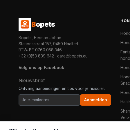
HON
B
opets
Hon
Bopets, Herman Johan
Hond
Stationsstraat 157, 9450 Haaltert
BTW: BE 0760.058.346
Fanta
+32 (0)53 839 642
·
care@bopets.eu
hon
Volg ons op Facebook
Hon
Hond
Nieuwsbrief
Snac
Ontvang aanbiedingen en tips voor je huisdier.
Hon
Aanmelden
Hals
Sha
Verz