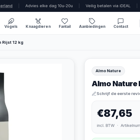
derland
|
Advies elke dag 10u-20u
|
Veilig betalen via iDEAL
|
Vogels
Knaagdieren
Fantail
Aanbiedingen
Contact
 Rijst 12 kg
Almo Nature
Almo Nature H
Schrijf de eerste rev
€87,65
incl. BTW · Artikelnu