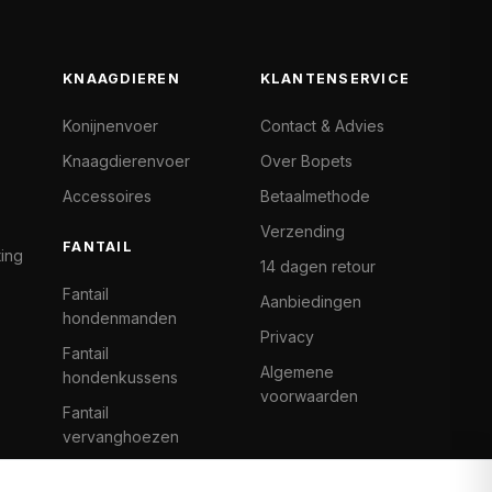
KNAAGDIEREN
KLANTENSERVICE
Konijnenvoer
Contact & Advies
Knaagdierenvoer
Over Bopets
Accessoires
Betaalmethode
Verzending
FANTAIL
ting
14 dagen retour
Fantail
Aanbiedingen
hondenmanden
Privacy
Fantail
Algemene
hondenkussens
voorwaarden
Fantail
vervanghoezen
Cat Climb Fantail