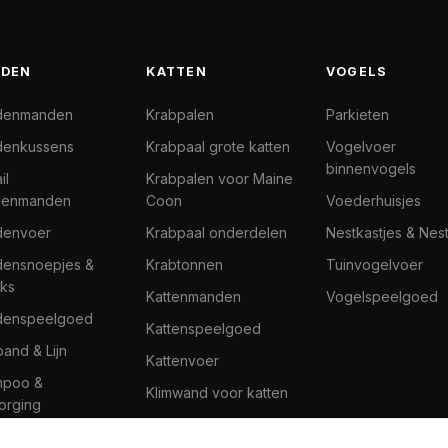
DEN
KATTEN
VOGELS
denmanden
Krabpalen
Parkieten
enkussens
Krabpaal grote katten
Vogelvoer
binnenvogels
il
Krabpalen voor Maine
denmanden
Coon
Voederhuisjes
denvoer
Krabpaal onderdelen
Nestkastjes & Nes
ensnoepjes &
Krabtonnen
Tuinvogelvoer
ks
Kattenmanden
Vogelspeelgoed
denspeelgoed
Kattenspeelgoed
band & Lijn
Kattenvoer
mpoo &
Klimwand voor katten
orging