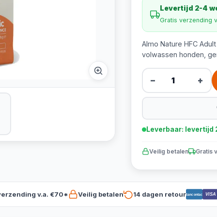
Levertijd 2-4 
Gratis verzending 
Almo Nature HFC Adult
volwassen honden, gem
−
+
Leverbaar: levertij
Veilig betalen
Gratis 
verzending v.a. €70*
Veilig betalen
14 dagen retour
VISA
Bancontact