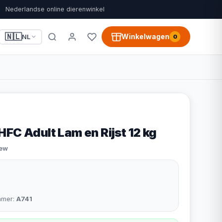
Nederlandse online dierenwinkel
🇳🇱
Winkelwagen
NL
0
FC Adult Lam en Rijst 12 kg
iew
mmer:
A741