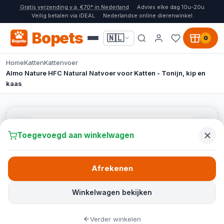
Gratis verzending v.a. €70* in Nederland
Advies elke dag 10u-20u
Veilig betalen via iDEAL
Nederlandse online dierenwinkel
Bopets
🇳🇱
0
Home
Katten
Kattenvoer
Almo Nature HFC Natural Natvoer voor Katten - Tonijn, kip en
kaas
Toegevoegd aan winkelwagen
Afrekenen
Winkelwagen bekijken
Verder winkelen