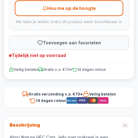
Hou me op de hoogte
We laten je weten zodra dit product weer beschikbaar is.
Toevoegen aan favorieten
Tijdelijk niet op voorraad
Veilig betalen
Gratis v.a. €70*
14 dagen retour
Gratis verzending v.a. €70*
Veilig betalen
14 dagen retour
VISA
Bancontact
iDEAL
Beschrijving
Almo Nature HFC Cats Jelly met makreel is een