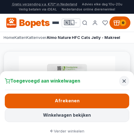
Gratis verzending v.a. €70* in Nederland
Advies elke dag 10u-20u
Veilig betalen via iDEAL
Nederlandse online dierenwinkel
Bopets
🇳🇱
0
Home
Katten
Kattenvoer
Almo Nature HFC Cats Jelly - Makreel
Toegevoegd aan winkelwagen
Afrekenen
Winkelwagen bekijken
Verder winkelen