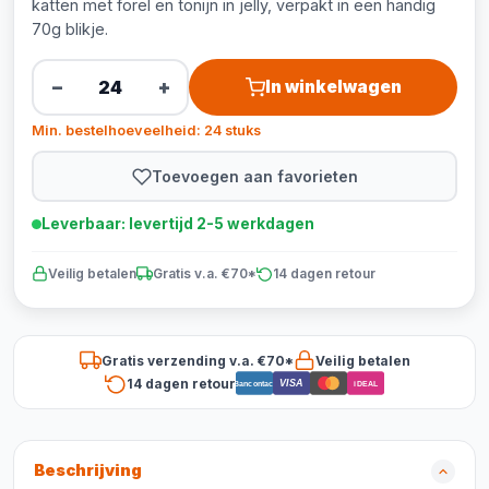
katten met forel en tonijn in jelly, verpakt in een handig
70g blikje.
−
+
In winkelwagen
Min. bestelhoeveelheid: 24 stuks
Toevoegen aan favorieten
Leverbaar: levertijd 2-5 werkdagen
Veilig betalen
Gratis v.a. €70*
14 dagen retour
Gratis verzending v.a. €70*
Veilig betalen
14 dagen retour
VISA
Bancontact
iDEAL
Beschrijving