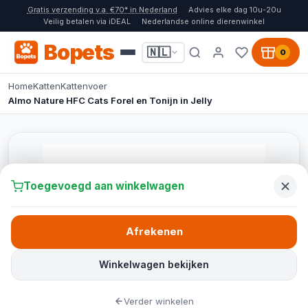
Gratis verzending v.a. €70* in Nederland
Advies elke dag 10u-20u
Veilig betalen via iDEAL
Nederlandse online dierenwinkel
Bopets
🇳🇱
0
Home
Katten
Kattenvoer
Almo Nature HFC Cats Forel en Tonijn in Jelly
Toegevoegd aan winkelwagen
Afrekenen
Winkelwagen bekijken
Verder winkelen